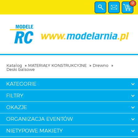
0
Katalog
MATERIAŁY KONSTRUKCYJNE
Drewno
Deski balsowe
KATEGORIE
FILTRY
OKAZJE
ORGANIZACJA EVENTÓW
NIETYPOWE MAKIETY