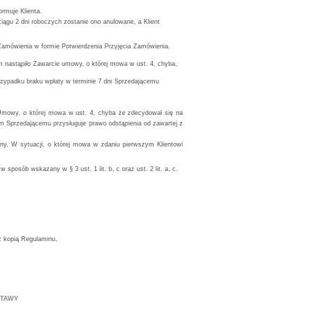
rmuje Klienta.
iągu 2 dni roboczych zostanie ono anulowane, a Klient
Zamówienia w formie Potwierdzenia Przyjęcia Zamówienia.
m nastąpiło Zawarcie umowy, o której mowa w ust. 4, chyba,
 przypadku braku wpłaty w terminie 7 dni Sprzedającemu
Umowy, o której mowa w ust. 4, chyba że zdecydował się na
ym Sprzedającemu przysługuje prawo odstąpienia od zawartej z
y. W sytuacji, o której mowa w zdaniu pierwszym Klientowi
posób wskazany w § 3 ust. 1 lit. b, c oraz ust. 2 lit. a, c.
z kopią Regulaminu,
STAWY