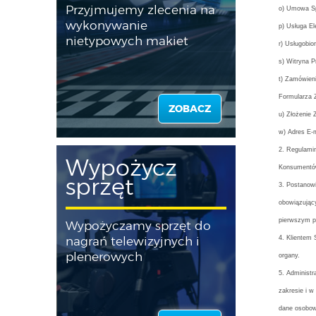
Przyjmujemy zlecenia na
o) Umowa Sp
wykonywanie
p) Usługa El
nietypowych makiet
r) Usługobi
s) Witryna P
t) Zamówien
Formularza 
ZOBACZ
u) Złożenie 
w) Adres E-m
2. Regulami
Wypożycz
Konsumentów
sprzęt
3. Postanowi
obowiązując
pierwszym p
Wypożyczamy sprzęt do
4. Klientem
nagrań telewizyjnych i
plenerowych
organy.
5. Administ
zakresie i w
dane osobowe