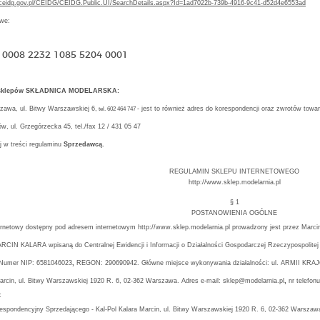
d.ceidg.gov.pl/CEIDG/CEIDG.Public.UI/SearchDetails.aspx?Id=1ad7022b-739b-4916-9c41-d52d4e6553ad
we:
 0008 2232 1085 5204 0001
l sklepów SKŁADNICA MODELARSKA:
zawa, ul. Bitwy Warszawskiej 6,
- jest to również adres do korespondencji oraz zwrotów towa
tel.
602 464 747
w, ul. Grzegórzecka 45, tel./fax 12 / 431 05 47
j w treści regulaminu
Sprzedawcą.
REGULAMIN SKLEPU INTERNETOWEGO
http://www.sklep.modelarnia.pl
§ 1
POSTANOWIENIA OGÓLNE
ternetowy dostępny pod adresem internetowym http://www.sklep.modelarnia.pl prowadzony jest przez Marci
CIN KALARA wpisaną do Centralnej Ewidencji i Informacji o Działalności Gospodarczej Rzeczypospolitej 
 Numer NIP: 6581046023
,
REGON: 290690942. Główne miejsce wykonywania działalności: ul. ARMII KRAJO
arcin, ul. Bitwy Warszawskiej 1920 R. 6, 02-362 Warszawa. Adres e-mail: sklep@modelarnia.pl
,
nr telefonu
:
espondencyjny Sprzedającego - Kal-Pol Kalara Marcin, ul. Bitwy Warszawskiej 1920 R. 6, 02-362 Warszaw