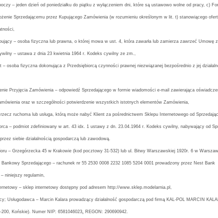
oczy – jeden dzień od poniedziałku do piątku z wyłączeniem dni, które są ustawowo wolne od pracy,
c) Fo
łożenie Sprzedającemu przez Kupującego Zamówienia (w rozumieniu określonym w lit. t) stanowiącego of
atności,
upujący – osoba fizyczna lub prawna, o której mowa w ust. 4, która zawarła lub zamierza zawrzeć Umowę 
wilny – ustawa z dnia 23 kwietnia 1964 r. Kodeks cywilny ze zm.,
 – osoba fizyczna dokonująca z Przedsiębiorcą czynności prawnej niezwiązanej bezpośrednio z jej działal
enie Przyjęcia Zamówienia – odpowiedź Sprzedającego w formie wiadomości e-mail zawierająca oświadczenie
amówienia oraz w szczególności potwierdzenie wszystkich istotnych elementów Zamówienia,
 rzecz ruchoma lub usługa, którą może nabyć Klient za pośrednictwem Sklepu Internetowego od Sprzedają
iorca – podmiot zdefiniowany w art. 43 idx. 1 ustawy z dn. 23.04.1964 r. Kodeks cywilny, nabywający od 
przez siebie działalnością gospodarczą lub zawodową.
bioru – Grzegórzecka 45 w Krakowie (kod pocztowy 31-532) lub ul. Bitwy Warszawskiej 1920r. 6 w Warszaw
 Bankowy Sprzedającego – rachunek nr 55 2530 0008 2232 1085 5204 0001 prowadzony przez
Nest Bank
 – niniejszy regulamin,
ernetowy – sklep internetowy dostępny pod adresem http://www.sklep.modelarnia.pl,
ący; Usługodawca – Marcin Kalara prowadzący działalność gospodarczą pod firmą KAL-POL MARCIN KA
-200, Końskie). Numer NIP: 6581046023
,
REGON: 290690942.