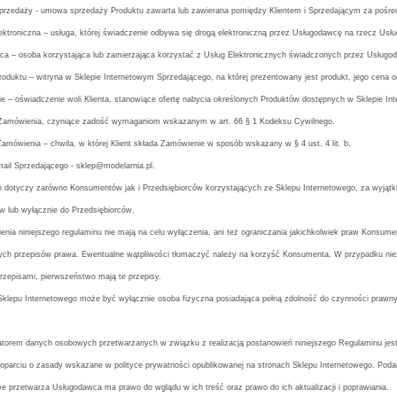
rzedaży - umowa sprzedaży Produktu zawarta lub zawierana pomiędzy Klientem i Sprzedającym za pośre
ektroniczna – usługa, której świadczenie odbywa się drogą elektroniczną przez Usługodawcę na rzecz Usł
orca – osoba korzystająca lub zamierzająca korzystać z Usług Elektronicznych świadczonych przez Usługo
roduktu – witryna w Sklepie Internetowym Sprzedającego, na której prezentowany jest produkt, jego cena o
ie – oświadczenie woli Klienta, stanowiące ofertę nabycia określonych Produktów dostępnych w Sklepie 
Zamówienia, czyniące zadość wymaganiom wskazanym w art. 66 § 1 Kodeksu Cywilnego.
Zamówienia – chwila, w której Klient składa Zamówienie w sposób wskazany w § 4 ust. 4 lit. b,
ail Sprzedającego - sklep@modelarnia.pl.
n dotyczy zarówno Konsumentów jak i Przedsiębiorców korzystających ze Sklepu Internetowego, za wyjąt
 lub wyłącznie do Przedsiębiorców.
enia niniejszego regulaminu nie mają na celu wyłączenia, ani też ograniczania jakichkolwiek praw Konsum
ych przepisów prawa. Ewentualne wątpliwości tłumaczyć należy na korzyść Konsumenta. W przypadku ni
rzepisami, pierwszeństwo mają te przepisy.
 Sklepu Internetowego może być wyłącznie osoba fizyczna posiadająca pełną zdolność do czynności prawn
ratorem danych osobowych przetwarzanych w związku z realizacją postanowień niniejszego Regulaminu j
 oparciu o zasady wskazane w polityce prywatności opublikowanej na stronach Sklepu Internetowego. Pod
 przetwarza Usługodawca ma prawo do wglądu w ich treść oraz prawo do ich aktualizacji i poprawiania.