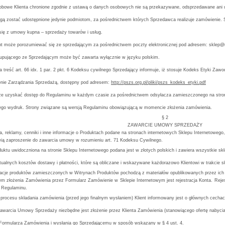
obowe Klienta chronione zgodnie z ustawą o danych osobowych nie są przekazywane, odsprzedawane ani 
ą zostać udostępnione jedynie podmiotom, za pośrednictwem których Sprzedawca realizuje zamówienie. S
się z umowy kupna – sprzedaży towarów i usług.
t może porozumiewać się ze sprzedającym za pośrednictwem poczty elektronicznej pod adresem: sklep@mo
pującego ze Sprzedającym może być zawarta wyłącznie w języku polskim.
a treść art. 66 idx. 1 par. 2 pkt. 6 Kodeksu cywilnego Sprzedający informuje, iż stosuje Kodeks Etyki Z
nie Zarządzania Sprzedażą, dostępny pod adresem:
http://pszs.org.pl/pliki/pszs_kodeks_etyki.pdf
oże uzyskać dostęp do Regulaminu w każdym czasie za pośrednictwem odsyłacza zamieszczonego na stro
jego wydruk. Strony związane są wersją Regulaminu obowiązującą w momencie złożenia zamówienia.
§ 2
ZAWARCIE UMOWY SPRZEDAŻY
a, reklamy, cenniki i inne informacje o Produktach podane na stronach internetowych Sklepu Internetowego, 
wią zaproszenie do zawarcia umowy w rozumieniu art. 71 Kodeksu Cywilnego.
uktu uwidoczniona na stronie Sklepu Internetowego podana jest w złotych polskich i zawiera wszystkie skł
ualnych kosztów dostawy i płatności, które są obliczane i wskazywane każdorazowo Klientowi w trakcie 
kacje produktów zamieszczonych w Witrynach Produktów pochodzą z materiałów opublikowanych przez ich
em złożenia Zamówienia przez Formularz Zamówienie w Sklepie Internetowym jest rejestracja Konta. Rejes
 Regulaminu.
 procesu składania zamówienia (przed jego finalnym wysłaniem) Klient informowany jest o głównych cech
zawarcia Umowy Sprzedaży niezbędne jest złożenie przez Klienta Zamówienia (stanowiącego ofertę nabyci
 Formularza Zamówienia i wysłania go Sprzedającemu w sposób wskazany w § 4 ust. 4.