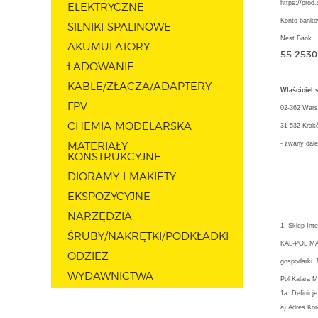
https://pro
ELEKTRYCZNE
Konto banko
SILNIKI SPALINOWE
Nest Bank
AKUMULATORY
55 2530
ŁADOWANIE
KABLE/ZŁĄCZA/ADAPTERY
Właścicie
FPV
02-362 Wars
CHEMIA MODELARSKA
31-532 Krakó
- zwany dale
MATERIAŁY
KONSTRUKCYJNE
DIORAMY I MAKIETY
EKSPOZYCYJNE
NARZĘDZIA
1. Sklep In
ŚRUBY/NAKRĘTKI/PODKŁADKI
KAL-POL MAR
ODZIEŻ
gospodarki.
WYDAWNICTWA
Pol Kalara M
1a. Definicje
a) Adres Kor