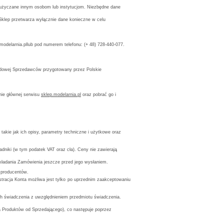
użyczane innym osobom lub instytucjom. Niezbędne dane
klep przetwarza wyłącznie dane konieczne w celu
delarnia.pllub pod numerem telefonu: (
+ 48) 728-440-077.
awodowej Sprzedawców przygotowany przez Polskie
nie głównej serwisu
sklep.modelarnia.pl
oraz pobrać go i
takie jak ich opisy, parametry techniczne i użytkowe oraz
adniki (w tym podatek VAT oraz cła). Ceny nie zawierają
składania Zamówienia jeszcze przed jego wysłaniem.
 producentów.
tracja Konta możliwa jest tylko po uprzednim zaakceptowaniu
ach świadczenia z uwzględnieniem przedmiotu świadczenia.
a Produktów od Sprzedającego), co następuje poprzez