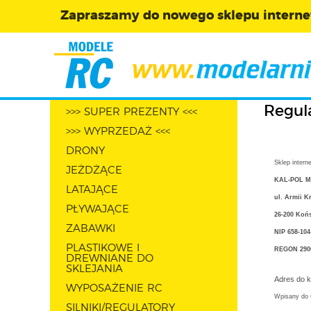
Zapraszamy do nowego sklepu intern
Regul
>>> SUPER PREZENTY <<<
>>> WYPRZEDAŻ <<<
DRONY
Sklep intern
JEŻDŻĄCE
KAL-POL 
LATAJĄCE
ul. Armii K
PŁYWAJĄCE
26-200 Koń
ZABAWKI
NIP 658-104
PLASTIKOWE I
REGON 290
DREWNIANE DO
SKLEJANIA
Adres do k
WYPOSAŻENIE RC
Wpisany do C
SILNIKI/REGULATORY