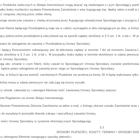
e z Produktów widocznych w Sklepie Internetowym mogą okazać się niedostępne o czym Sprzedający poinfo
dku braku możliwości wysłania Potwierdzenia Zamówienia z winy kupującego (np. błędny adres e-mail) w c
yć związany złożoną przez siebie ofertą.
staje skutecznie zawarta z chwilą otrzymania przez Kupującego oświadczenia Sprzedającego o przyjęciu 
nie Klienta będącego Przedsiębiorcą staje się w całości wymagalne w dniu następującym po dniu, w który
dący jednocześnie przedsiębiorcą zdecydował się na sposób zapłaty określony w § 3 ust. 1 lit. a lub c. W
 prawo do odstąpienia od zawartej z Przedsiębiorcą Umowy Sprzedaży.
y będący Konsumentem zobowiązany jest do dokonania zapłaty w terminie 7 dni od momentu Zawarcia 
ty określony w § 3 ust. 1 lit. a lub c. W przypadku braku wpłaty w terminie określonym w zdaniu pierwsz
m Umowy Sprzedaży.
gą ulec zmianie o czym Klient, który zawarł ze Sprzedającym Umowę Sprzedaży zostanie poinformowan
ć będzie prawo odstąpienia od zawartej przez niego ze Sprzedającym Umowy Sprzedaży.
ia, w których łączna wartość zamówionych Produktów nie przekracza kwoty 50 zł będą realizowane tylko w s
której mowa w zdaniu pierwszym nie zaliczają się koszty wysyłki.
cy utrwali, zabezpieczy i udostępni Klientowi treść zawieranej Umowy Sprzedaży poprzez:
enie Regulaminu na stronie Sklepu Internetowego,
Klientowi Potwierdzenia Złożenia Zamówienia na adres e-mail, z którego złożone zostało Zamówienie wraz 
ie do wysyłanych przesyłek dowodu zakupu i specyfikacji zawartej Umowy,
ie treści Umowy Sprzedaży w systemie informatycznym Sprzedającego.
§ 3
SPOSOBY PŁATNOŚCI, KOSZTY, TERMINY I SPOSOBY DO
cy udostępnia Klientowi następujące sposoby płatności: