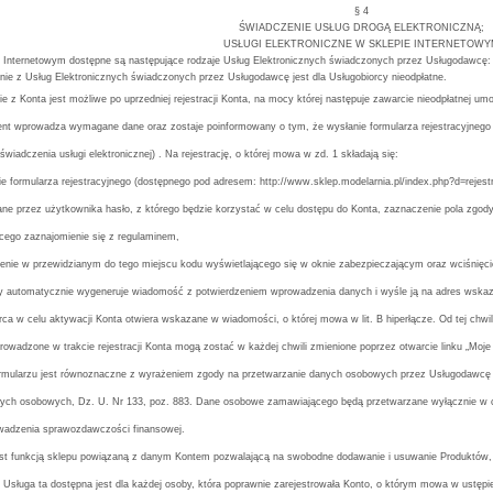
§ 4
ŚWIADCZENIE USŁUG DROGĄ ELEKTRONICZNĄ;
USŁUGI ELEKTRONICZNE W SKLEPIE INTERNETOWY
e Internetowym dostępne są następujące rodzaje Usług Elektronicznych świadczonych przez Usługodawcę:
nie z Usług Elektronicznych świadczonych przez Usługodawcę jest dla Usługobiorcy nieodpłatne.
ie z Konta jest możliwe po uprzedniej rejestracji Konta, na mocy której następuje zawarcie nieodpłatnej 
lient wprowadza wymagane dane oraz zostaje poinformowany o tym, że wysłanie formularza rejestracyjnego
świadczenia usługi elektronicznej) . Na rejestrację, o której mowa w zd. 1 składają się:
ie formularza rejestracyjnego (dostępnego pod adresem: http://www.sklep.modelarnia.pl/index.php?d=reje
ne przez użytkownika hasło, z którego będzie korzystać w celu dostępu do Konta, zaznaczenie pola zgod
cego zaznajomienie się z regulaminem,
nie w przewidzianym do tego miejscu kodu wyświetlającego się w oknie zabezpieczającym oraz wciśnięcie
 automatycznie wygeneruje wiadomość z potwierdzeniem wprowadzenia danych i wyśle ją na adres wskaza
rca w celu aktywacji Konta otwiera wskazane w wiadomości, o której mowa w lit. B hiperłącze. Od tej chwi
owadzone w trakcie rejestracji Konta mogą zostać w każdej chwili zmienione poprzez otwarcie linku „Moje
rmularzu jest równoznaczne z wyrażeniem zgody na przetwarzanie danych osobowych przez Usługodawcę i Ad
nych osobowych, Dz. U. Nr 133, poz. 883. Dane osobowe zamawiającego będą przetwarzane wyłącznie w ce
rowadzenia sprawozdawczości finansowej.
est funkcją sklepu powiązaną z danym Kontem pozwalającą na swobodne dodawanie i usuwanie Produktów,
Usługa ta dostępna jest dla każdej osoby, która poprawnie zarejestrowała Konto, o którym mowa w ustępi