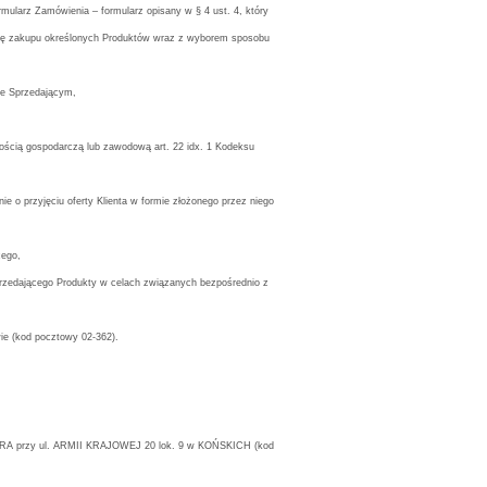
rmularz Zamówienia – formularz opisany w § 4 ust. 4, który
ertę zakupu określonych Produktów wraz z wyborem sposobu
ze Sprzedającym,
nością gospodarczą lub zawodową art. 22 idx. 1 Kodeksu
 o przyjęciu oferty Klienta w formie złożonego przez niego
cego,
Sprzedającego Produkty w celach związanych bezpośrednio z
ie (kod pocztowy 02-362).
LARA przy ul. ARMII KRAJOWEJ 20 lok. 9 w KOŃSKICH (kod