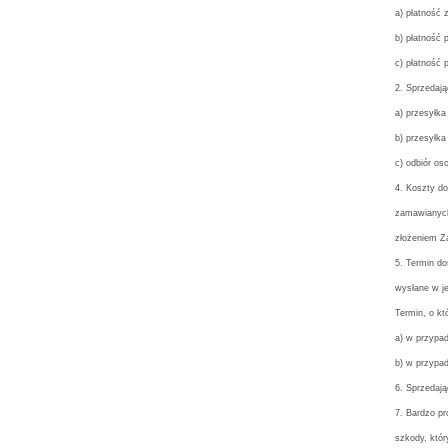
a) płatność 
b) płatność
c) płatność 
2. Sprzedają
a) przesyłka
b) przesyłka
c) odbiór os
4. Koszty d
zamawianych
złożeniem Za
5. Termin d
wysłane w j
Termin, o k
a) w przypad
b) w przypad
6. Sprzedaj
7. Bardzo pr
szkody, któr