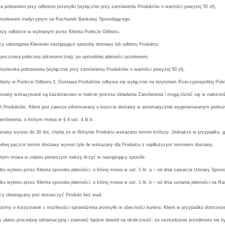
za pobraniem przy odbiorze przesyłki
(wyłącznie przy zamówieniu Produktów o wartości powyżej 50 zł)
,
 przelewem tradycyjnym na Rachunek Bankowy Sprzedającego,
przy odbiorze w wybranym przez Klienta Punkcie Odbioru,
cy udostępnia Klientowi następujące sposoby dostawy lub odbioru Produktu:
 pocztowa polecona (ekonomiczna), po uprzedniej płatności przelewem,
 kurierska pobraniowa
(wyłącznie przy zamówieniu Produktów o wartości powyżej 50 zł)
,
obisty w Punkcie Odbioru.
3. Dostawa Produktów odbywa się wyłącznie na terytorium Rzeczypospolitej Polsk
ostawy wskazywane są każdorazowo w trakcie procesu składania Zamówienia i mogą różnić się w zależnoś
 Produktów. Klient jest zawsze informowany o koszcie dostawy w automatycznie wygenerowanym podsu
mówienia, o którym mowa w § 4 ust. 4 lit b .
ostawy wynosi do 30 dni, chyba że w Witrynie Produktu wskazano termin krótszy. Jednakże w przypadku, 
ednej paczce termin dostawy wynosi tyle ile wskazany dla Produktu z najdłuższym terminem dostawy.
tórym mowa w zdaniu pierwszym należy liczyć w następujący sposób:
ku wyboru przez Klienta sposobu płatności, o której mowa w ust. 1 lit. a – od dnia zawarcia Umowy Sprze
ku wyboru przez Klienta sposobu płatności, o której mowa w ust. 1 lit. b – od dnia uznania płatności n
ący obowiązany jest dostarczyć Produkt bez wad.
osimy o korzystanie z możliwości sprawdzenia przesyłki w obecności kuriera. Klient w przypadku dostrzeż
y ułatwi procedurę reklamacyjną i stanowić będzie dowód na okoliczność, że uszkodzenie przedmiotu nie by