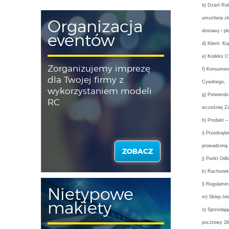
b) Dzień Rob
umożliwia z
Organizacja
dostawy i pł
eventów
d) Klient; K
e) Kodeks Cy
Zorganizujemy imprezę
f) Konsument
dla Twojej firmy z
Cywilnego,
wykorzystaniem modeli
g) Potwierdz
RC
wcześniej Z
h) Produkt –
i) Przedsięb
prowadzoną 
ZOBACZ
j) Punkt Od
k) Rachunek
l) Regulamin
Nietypowe
m) Sklep Int
makiety
n) Sprzedaj
pocztowy 26