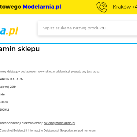
etowego
Modelarnia.pl
Kraków +
amin sklepu
etowy działający pod adresem www.sklep.modelarnia.pl prowadzony jest przez:
MARCIN KALARA
rajowej 20/9
skie
-60-23
690942
orespondencji elektronicznej:
sklep@modelarnia.pl
entralnej Ewidencji i Informacji o Działalności Gospodarczej pod numerem: