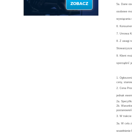
ZOBACZ
5a. Dane os
osobowe mog
wywiązania 
6. Konsumen
7. Umowa Ku
8. Z uwagi n
Stowarzysze
9. Klient m
sporządzić 
1. Ogłoszeni
ceny, stano
2. Cena Prod
jednak ewent
2a. Specyfi
2b. Warunki
postanowień
3. W trakcie
3a. W celu 
wypełnienie