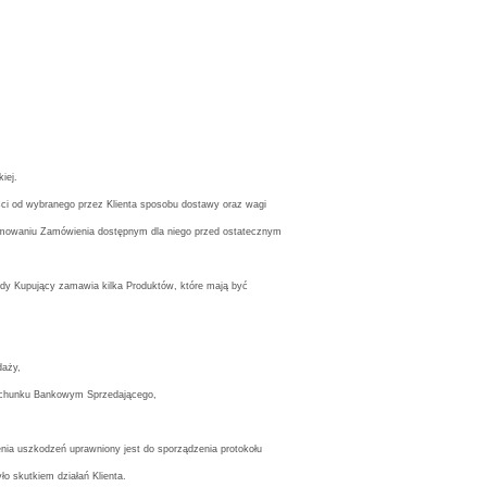
iej.
ci od wybranego przez Klienta sposobu dostawy oraz wagi
mowaniu Zamówienia dostępnym dla niego przed ostatecznym
gdy Kupujący zamawia kilka Produktów, które mają być
daży,
a Rachunku Bankowym Sprzedającego,
enia uszkodzeń uprawniony jest do sporządzenia protokołu
ło skutkiem działań Klienta.