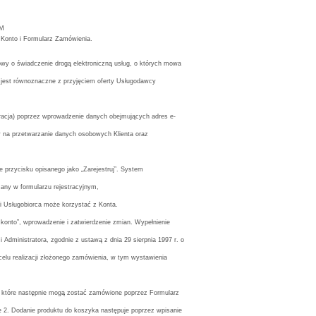
M
 Konto i Formularz Zamówienia.
umowy o świadczenie drogą elektroniczną usług, o których mowa
 jest równoznaczne z przyjęciem oferty Usługodawcy
stracja) poprzez wprowadzenie danych obejmujących adres e-
y na przetwarzanie danych osobowych Klienta oraz
 przycisku opisanego jako „Zarejestruj”. System
ny w formularzu rejestracyjnym,
li Usługobiorca może korzystać z Konta.
 konto”, wprowadzenie i zatwierdzenie zmian. Wypełnienie
ministratora, zgodnie z ustawą z dnia 29 sierpnia 1997 r. o
lu realizacji złożonego zamówienia, w tym wystawienia
 które następnie mogą zostać zamówione poprzez Formularz
e 2. Dodanie produktu do koszyka następuje poprzez wpisanie