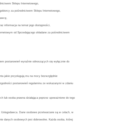
dnictwem Sklepu Internetowego,
ugobiorcy za pośrednictwem Sklepu Internetowego,
dawcę,
raz informacja na temat jego dostępności,
Internetowym od Sprzedającego składane za pośrednictwem
kiem postanowień wyraźnie odnoszących się wyłącznie do
enta jakie przysługują mu na mocy bezwzględnie
ezgodności postanowień regulaminu ze wskazanymi w zdaniu
ych lub osoba prawna działająca poprzez upoważnione do tego
est Usługodawca. Dane osobowe przetwarzane są w celach, w
anie danych osobowych jest dobrowolne. Każda osoba, której