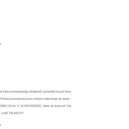
ru
na Kalara prowadzącego działalność gospodarczą pod firmą
Polskiej prowadzonej przez ministra właściwego do spraw
WEJ 20 lok. 9, 26-200 KOŃSKIE. Adres do doręczeń: Kal-
: (
+48) 728-440-077.
a,