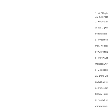
1. W Sklepi
1a. Korzysta
2. Korzystan
w ust. 1 (K
bezpłatnego 
a) wypełnien
mail, wskaza
potwierdzają
b) wprowadze
Usługodawcy
c) Usługobio
2a. Dane wpr
danych w fo
ochronie da
faktury i p
3. Koszyk j
Zamówienia. 