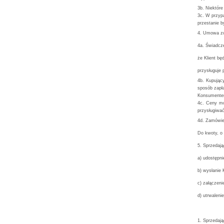
3b. Niektór
3c. W przypa
przestanie b
4. Umowa zo
4a. Świadcze
że Klient bę
przysługuje
4b. Kupując
sposób zapła
Konsumente
4c. Ceny mo
przysługiwa
4d. Zamówien
Do kwoty, o 
5. Sprzedają
a) udostępni
b) wysłanie 
c) załączen
d) utrwalen
1. Sprzedają