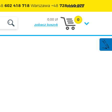
48
602 418 718
Warszawa +48
728 440 077
Kontakt
0
0,00 zł
zobacz koszyk