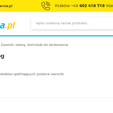
Kraków +48
602 418 718
War
rnia.pl
Zaworki, wlewy, końcówki do tankowania
og
oduktów spełniających podane warunki