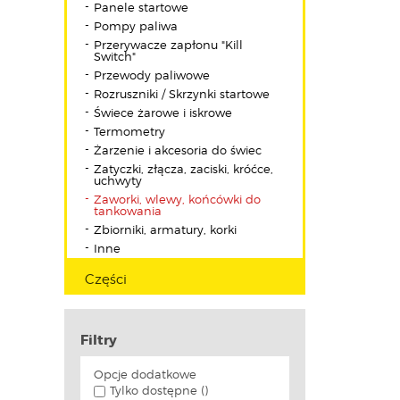
Panele startowe
Pompy paliwa
Przerywacze zapłonu "Kill
Switch"
Przewody paliwowe
Rozruszniki / Skrzynki startowe
Świece żarowe i iskrowe
Termometry
Żarzenie i akcesoria do świec
Zatyczki, złącza, zaciski, króćce,
uchwyty
Zaworki, wlewy, końcówki do
tankowania
Zbiorniki, armatury, korki
Inne
Części
Filtry
Opcje dodatkowe
Tylko dostępne ()