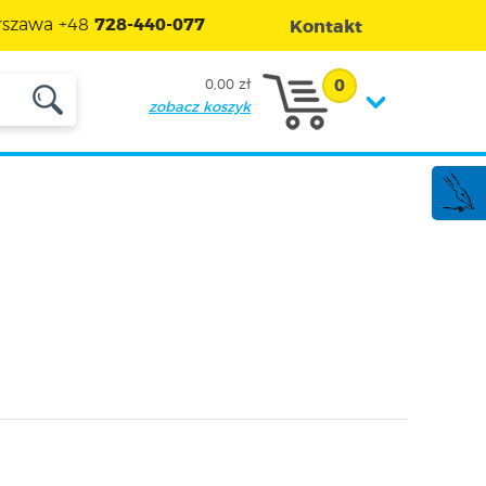
szawa +48
728-440-077
Kontakt
0
0,00 zł
zobacz koszyk