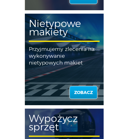
Nietypowe
makiety
Przyjmujemy zlecenia na
wykonywanie
nietypowych makiet
ZOBACZ
Wypożycz
sprzęt