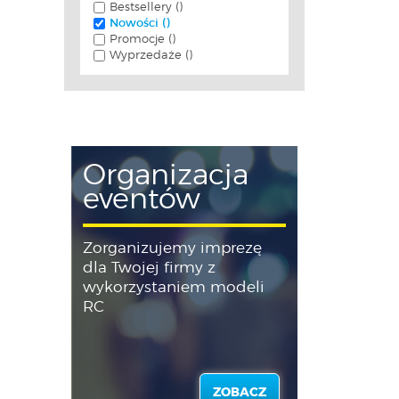
Bestsellery ()
Nowości ()
Promocje ()
Wyprzedaże ()
Organizacja
eventów
Zorganizujemy imprezę
dla Twojej firmy z
wykorzystaniem modeli
RC
ZOBACZ