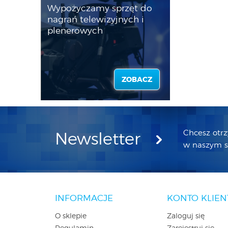
Wypożyczamy sprzęt do
nagrań telewizyjnych i
plenerowych
ZOBACZ
Chcesz otr
Newsletter
w naszym sk
INFORMACJE
KONTO KLIEN
O sklepie
Zaloguj się