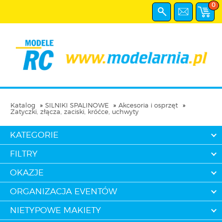
0
Katalog
SILNIKI SPALINOWE
Akcesoria i osprzęt
Zatyczki, złącza, zaciski, króćce, uchwyty
KATEGORIE
FILTRY
OKAZJE
ORGANIZACJA EVENTÓW
NIETYPOWE MAKIETY