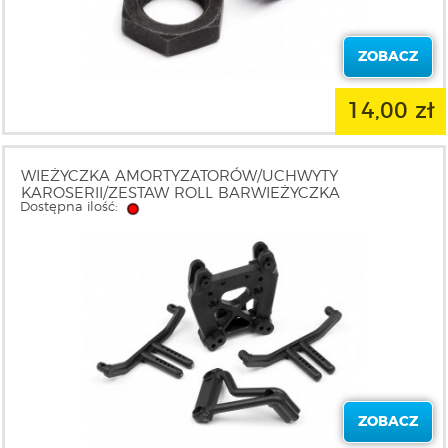
ZOBACZ
14,00 zł
WIEŻYCZKA AMORTYZATORÓW/UCHWYTY
KAROSERII/ZESTAW ROLL BARWIEŻYCZKA
Dostępna ilość:
AMORTYZATORÓW/UCHWYTY KAROSERII/ZESTAW
ROLL BAR-HPI105312
ZOBACZ