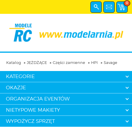
0
Katalog
JEŻDŻĄCE
Części zamienne
HPI
Savage
KATEGORIE
OKAZJE
ORGANIZACJA EVENTÓW
NIETYPOWE MAKIETY
WYPOŻYCZ SPRZĘT