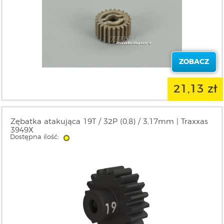
ZOBACZ
21,13 zł
Zębatka atakująca 19T / 32P (0,8) / 3,17mm | Traxxas
3949X
Dostępna ilość: