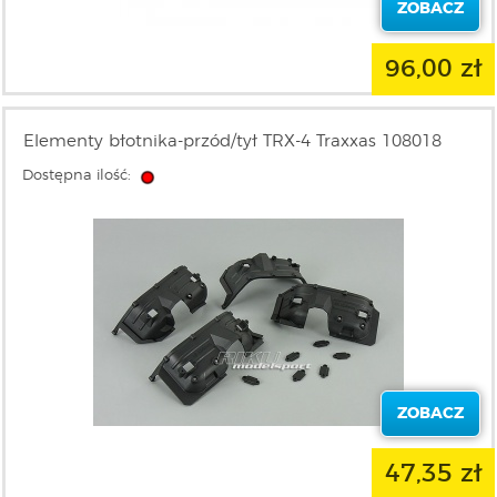
ZOBACZ
96,00 zł
Elementy błotnika-przód/tył TRX-4 Traxxas 108018
Dostępna ilość:
ZOBACZ
47,35 zł