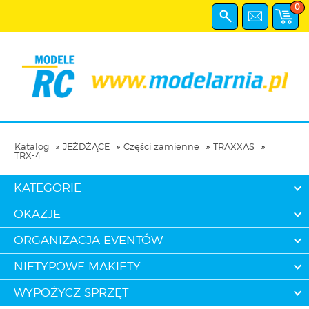
0
Katalog
JEŻDŻĄCE
Części zamienne
TRAXXAS
TRX-4
KATEGORIE
OKAZJE
ORGANIZACJA EVENTÓW
NIETYPOWE MAKIETY
WYPOŻYCZ SPRZĘT