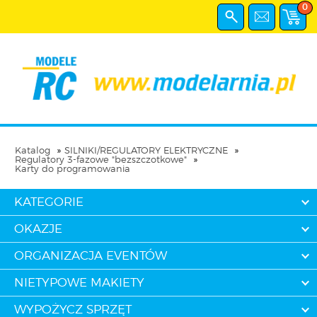
0
Katalog
SILNIKI/REGULATORY ELEKTRYCZNE
Regulatory 3-fazowe "bezszczotkowe"
Karty do programowania
KATEGORIE
OKAZJE
ORGANIZACJA EVENTÓW
NIETYPOWE MAKIETY
WYPOŻYCZ SPRZĘT