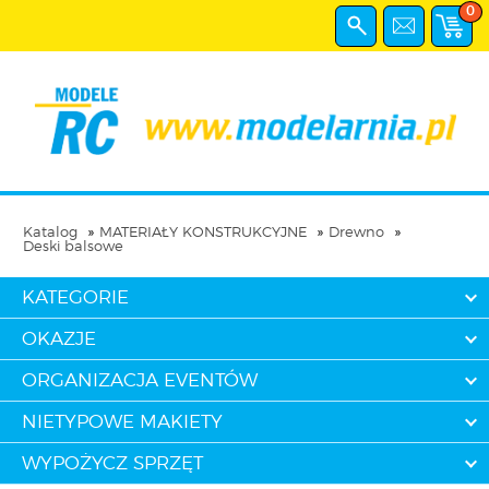
0
Katalog
MATERIAŁY KONSTRUKCYJNE
Drewno
Deski balsowe
KATEGORIE
OKAZJE
ORGANIZACJA EVENTÓW
NIETYPOWE MAKIETY
WYPOŻYCZ SPRZĘT