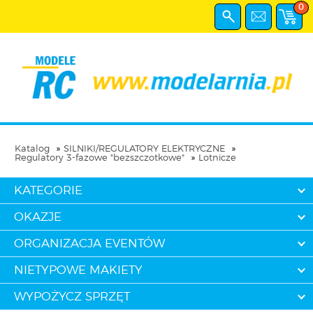
0
Katalog
SILNIKI/REGULATORY ELEKTRYCZNE
Regulatory 3-fazowe "bezszczotkowe"
Lotnicze
KATEGORIE
OKAZJE
ORGANIZACJA EVENTÓW
NIETYPOWE MAKIETY
WYPOŻYCZ SPRZĘT