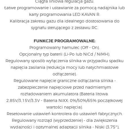
Ciągła liniowa regulacja gazu.
Łatwe programowanie i ustawianie za pomocą nadajnika lub
karty programowania LED KAVAN R.
Kalibracja zakresu gazu dla idealnego dostosowania do
sygnału sterującego z zestawu RC.
FUNKCJE PROGRAMOWALNE:
Programowalny hamulec (Off - On).
Opcjonalny typ baterii (Li-Po lub NiCd / NiMH).
Regulowany sposób wyłączenia silnika w przypadku spadku
napięcia zasilania (redukcja mocy lub natychmiastowe
odłączenie).
Regulowane napięcie graniczne odłączania silnika -
zabezpieczenie napięciowe przed nadmiernym
rozładowaniem akumulatora (Bateria litowa:
2,85V/3,15V/3,3V - Bateria NiXX: 0%/50%/65% początkowej
wartości napięcia).
Resetowanie ustawień kontrolera do ustawień fabrycznych.
Regulowany rozrząd (wyprzedzenie) - dla zwiększenia
wydajności i optymalnej adaptacji silnika - Niski (3,75°),