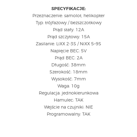
SPECYFIKACJE:
Przeznaczenie: samolot, helikopter
Typ: trójfazowy / bezszczotkowy
Prąd stały: 12A
Prąd szczytowy: 15A
Zasilanie: LiXX 2-3S / NiXX 5–9S
Napięcie BEC: 5V
Prąd BEC: 2A
Długość: 38mm
Szerokość: 18mm
Wysokość: 7mm
Waga: 10g
Regulacja: jednokierunkowa
Hamulec: TAK
Wejście na czujniki: NIE
Programowalny: TAK