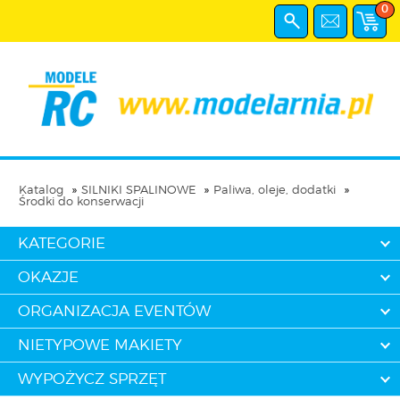
0
Katalog
SILNIKI SPALINOWE
Paliwa, oleje, dodatki
Środki do konserwacji
KATEGORIE
OKAZJE
ORGANIZACJA EVENTÓW
NIETYPOWE MAKIETY
WYPOŻYCZ SPRZĘT