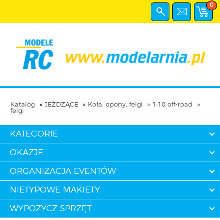
0
Katalog
JEŻDŻĄCE
Koła, opony, felgi
1:10 off-road
felgi
KATEGORIE
OKAZJE
ORGANIZACJA EVENTÓW
NIETYPOWE MAKIETY
WYPOŻYCZ SPRZĘT