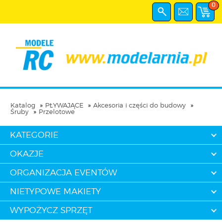
0
Katalog
PŁYWAJĄCE
Akcesoria i części do budowy
Śruby
Przelotowe
KATEGORIE
OKAZJE
ORGANIZACJA EVENTÓW
NIETYPOWE MAKIETY
WYPOŻYCZ SPRZĘT