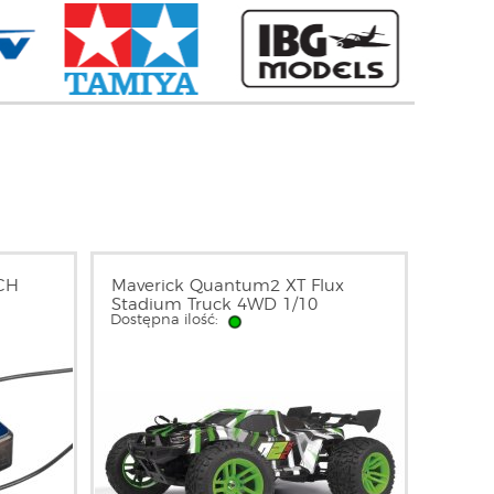
CH
Maverick Quantum2 XT Flux
Stadium Truck 4WD 1/10
Dostępna ilość:
(zielony) | 150408 HPI