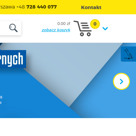
szawa +48
728 440 077
Kontakt
0
0,00 zł
zobacz koszyk