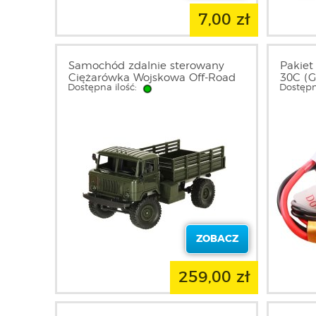
7,00 zł
Samochód zdalnie sterowany
Pakiet
Ciężarówka Wojskowa Off-Road
30C (G
Dostępna ilość:
Dostępn
USSR Military Truck 4WD 1/16
RTR
ZOBACZ
259,00 zł