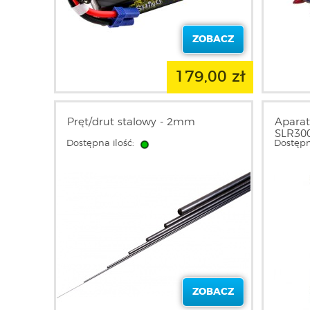
ZOBACZ
179,00 zł
Pręt/drut stalowy - 2mm
Aparat
SLR300
Dostępna ilość:
Dostępn
ZOBACZ