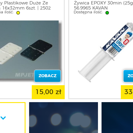
y Plastikowe Duże Ze
Żywica EPOXY 30min (25g)
ą 16x32mm 6szt. | 2502
56.9965 KAVAN
a ilość:
Dostępna ilość:
T
ZOBACZ
Z
15,00 zł
33