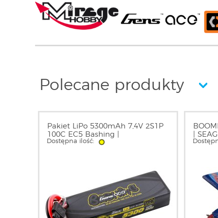
Polecane produkty
Pakiet LiPo 5300mAh 7,4V 2S1P
BOOM
100C EC5 Bashing |
| SEA
Dostępna ilość:
Dostępn
GEA53002S10E5 GENS ACE