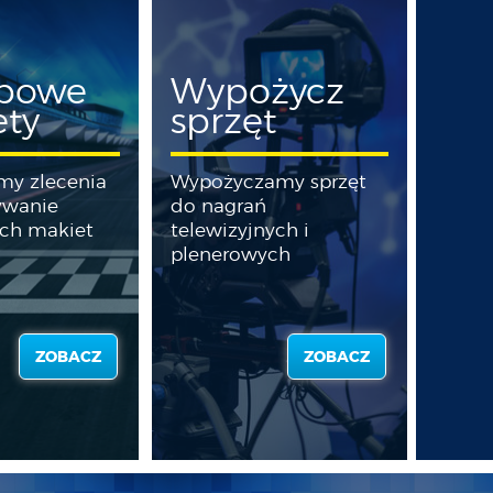
ypowe
Wypożycz
ety
sprzęt
my zlecenia
Wypożyczamy sprzęt
ywanie
do nagrań
ch makiet
telewizyjnych i
plenerowych
ZOBACZ
ZOBACZ