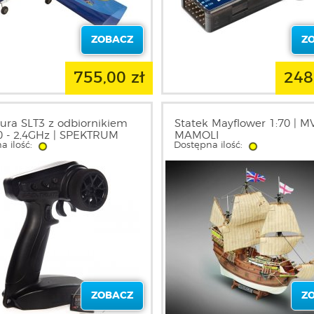
ZOBACZ
Z
755,00 zł
248
ura SLT3 z odbiornikiem
Statek Mayflower 1:70 | M
 - 2,4GHz | SPEKTRUM
MAMOLI
a ilość:
Dostępna ilość:
ZOBACZ
Z