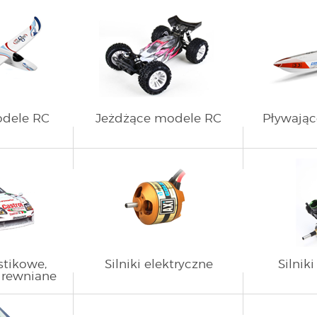
odele RC
Jeżdżące modele RC
Pływają
stikowe,
Silniki elektryczne
Silnik
drewniane