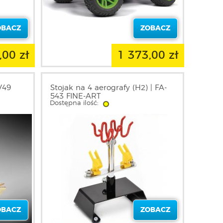
OBACZ
ZOBACZ
,00 zł
1 373,00 zł
V49
Stojak na 4 aerografy (H2) | FA-
543 FINE-ART
Dostępna ilość:
OBACZ
ZOBACZ