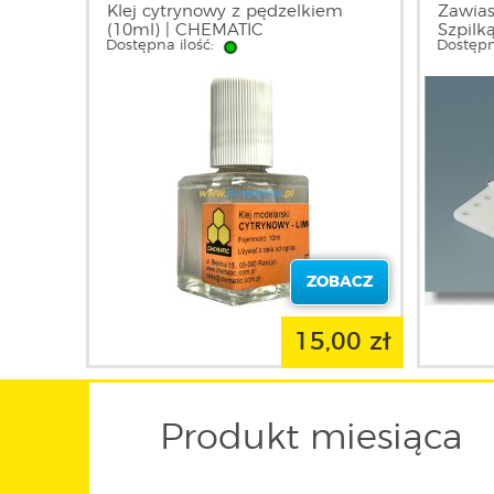
Klej cytrynowy z pędzelkiem
Zawias
(10ml) | CHEMATIC
Szpilk
Dostępna ilość:
Dostępn
MP JE
ZOBACZ
15,00 zł
Produkt miesiąca