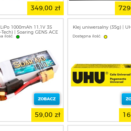
349,00 zł
729
 LiPo 1000mAh 11,1V 3S
Klej uniwersalny (35g) | 
-Tech) | Soaring GENS ACE
a ilość:
Dostępna ilość:
ZOBACZ
Z
59,00 zł
16