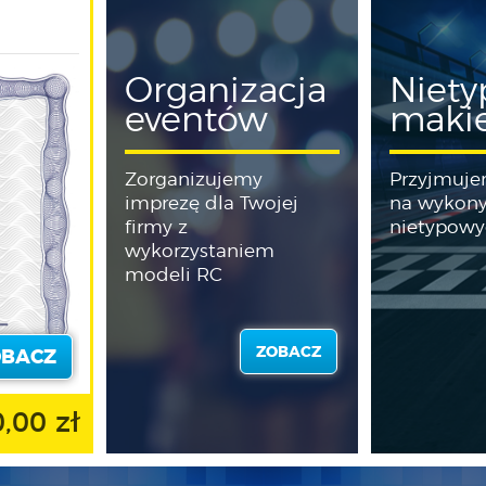
Organizacja
Niet
eventów
maki
Zorganizujemy
Przyjmuje
imprezę dla Twojej
na wykon
firmy z
nietypowy
wykorzystaniem
modeli RC
ZOBACZ
OBACZ
,00 zł