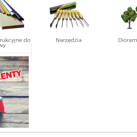
trukcyjne do
Narzędzia
Dioram
wy