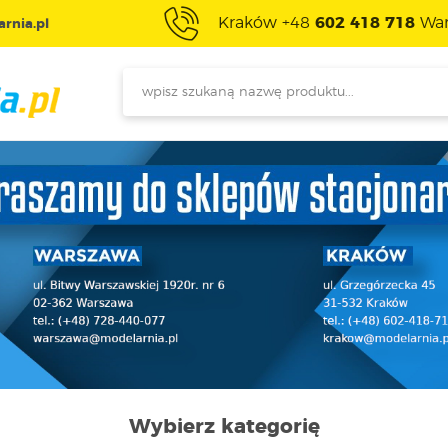
Kraków +48
602 418 718
War
rnia.pl
Wybierz kategorię