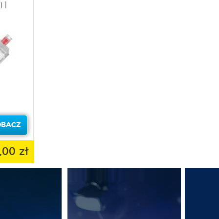
 |
OBACZ
,00 zł