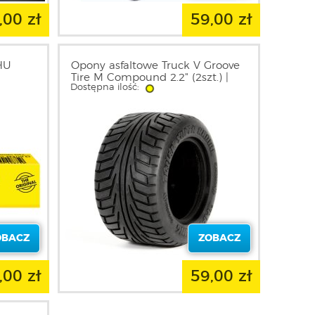
,00 zł
59,00 zł
UHU
Opony asfaltowe Truck V Groove
Tire M Compound 2.2" (2szt.) |
Dostępna ilość:
4451 HPI
OBACZ
ZOBACZ
,00 zł
59,00 zł