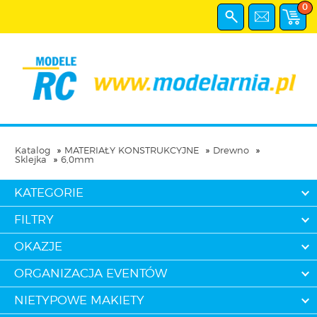
0
Katalog
MATERIAŁY KONSTRUKCYJNE
Drewno
Sklejka
6,0mm
KATEGORIE
FILTRY
OKAZJE
ORGANIZACJA EVENTÓW
NIETYPOWE MAKIETY