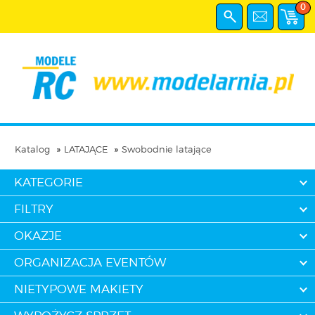
0
Katalog
LATAJĄCE
Swobodnie latające
KATEGORIE
FILTRY
OKAZJE
ORGANIZACJA EVENTÓW
NIETYPOWE MAKIETY