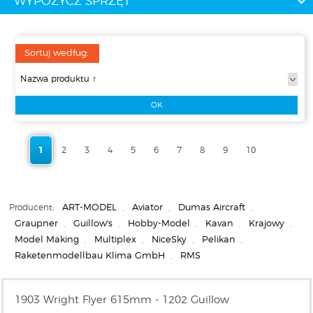
WYPOŻYCZ SPRZĘT
Sortuj według:
1
2
3
4
5
6
7
8
9
10
Producent:
ART-MODEL
,
Aviator
,
Dumas Aircraft
,
Graupner
,
Guillow's
,
Hobby-Model
,
Kavan
,
Krajowy
,
Model Making
,
Multiplex
,
NiceSky
,
Pelikan
,
Raketenmodellbau Klima GmbH
,
RMS
1903 Wright Flyer 615mm - 1202 Guillow