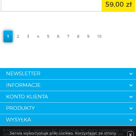
59,00 zł
1
2
3
4
5
6
7
8
9
10
NEWSLETTER
INFORMACJE
KONTO KLIENTA
PRODUKTY
WYSYŁKA
© Modelarnia.pl - samoloty RC, samochody RC, drony, helikoptery i łodzie
Serwis wykorzystuje pliki cookies. Korzystając ze strony
zdalnie sterowane. Wszelkie Prawa Zastrzeżone. All Rights Reserved.
X