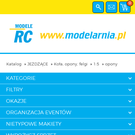
0
Katalog
JEŻDŻĄCE
Koła, opony, felgi
1:5
opony
KATEGORIE
FILTRY
OKAZJE
ORGANIZACJA EVENTÓW
NIETYPOWE MAKIETY