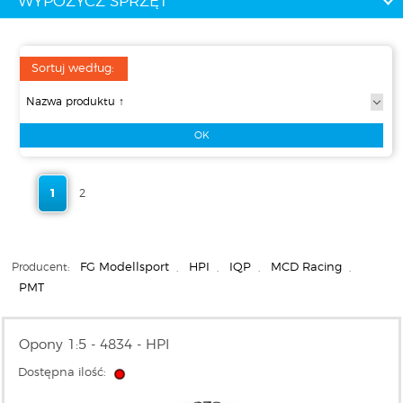
WYPOŻYCZ SPRZĘT
Sortuj według:
1
2
Producent:
FG Modellsport
,
HPI
,
IQP
,
MCD Racing
,
PMT
Opony 1:5 - 4834 - HPI
Dostępna ilość: