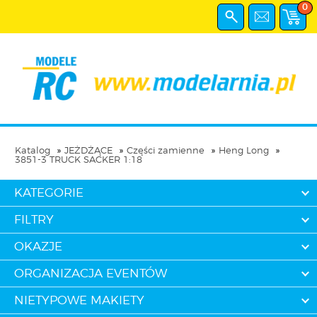
0
Katalog
JEŻDŻĄCE
Części zamienne
Heng Long
3851-3 TRUCK SACKER 1:18
KATEGORIE
FILTRY
OKAZJE
ORGANIZACJA EVENTÓW
NIETYPOWE MAKIETY