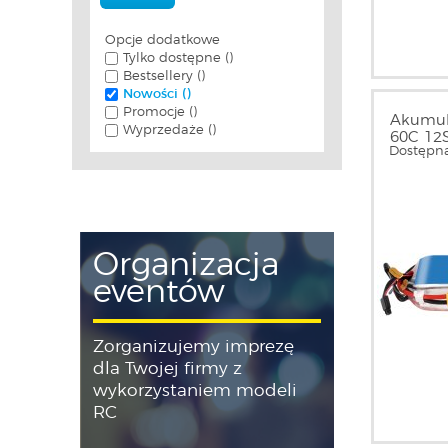
Opcje dodatkowe
Tylko dostępne ()
Bestsellery ()
Nowości ()
Promocje ()
Akumul
Wyprzedaże ()
60C 12S
Dostępna
GEA531
Organizacja
eventów
Zorganizujemy imprezę
dla Twojej firmy z
wykorzystaniem modeli
RC