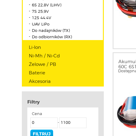
6S 22,8V (LiHV)
7S 25,9V
12S 44.4V
UAV LiPo
Do nadajników (TX)
Do odbiorników (RX)
Li-Ion
Ni-Mh / Ni-Cd
Akumul
Żelowe / PB
60C 6S1
Dostępna
GEA506
Baterie
Akcesoria
Filtry
Cena
-