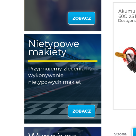
Akumul
60C 2S1
ZOBACZ
Dostępna
| GEA7
Nietypowe
makiety
Przyjmujemy zlecenia na
wykonywanie
nietypowych makiet
ZOBACZ
Strona: