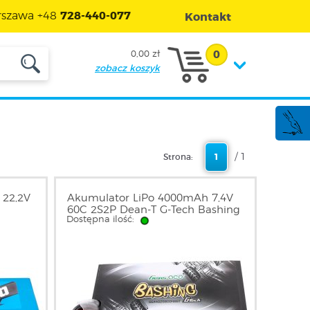
szawa +48
728-440-077
Kontakt
0
0,00 zł
zobacz koszyk
/ 1
Strona:
1
 22,2V
Akumulator LiPo 4000mAh 7,4V
60C 2S2P Dean-T G-Tech Bashing
Dostępna ilość:
E
Hard Case | GEA402S60D48GT
GENS ACE