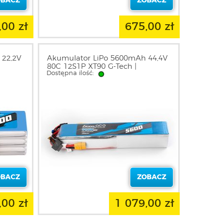
OBACZ
ZOBACZ
,00 zł
675,00 zł
 22,2V
Akumulator LiPo 5600mAh 44,4V
80C 12S1P XT90 G-Tech |
Dostępna ilość:
E
GEA5612S80X9GTL GENS ACE
OBACZ
ZOBACZ
,00 zł
1 079,00 zł