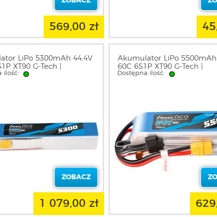
ZOBACZ
Z
569,00 zł
45
ator LiPo 5300mAh 44,4V
Akumulator LiPo 5500mAh
1P XT90 G-Tech |
60C 6S1P XT90 G-Tech |
 ilość:
Dostępna ilość:
2S60X9GT GENS ACE
GEA556S60X9GT GENS AC
ZOBACZ
Z
1 079,00 zł
629