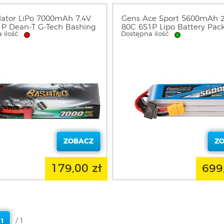
ator LiPo 7000mAh 7,4V
Gens Ace Sport 5600mAh 2
P Dean-T G-Tech Bashing
80C 6S1P Lipo Battery Pac
 ilość:
Dostępna ilość:
02S60DGT GENS ACE
Plug （700 Helicopter）
ZOBACZ
Z
179,00 zł
699
/ 1
1