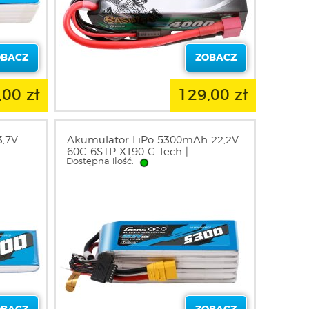
OBACZ
ZOBACZ
,00 zł
129,00 zł
3,7V
Akumulator LiPo 5300mAh 22,2V
60C 6S1P XT90 G-Tech |
Dostępna ilość:
CE
GEA536S60X9GT GENS ACE