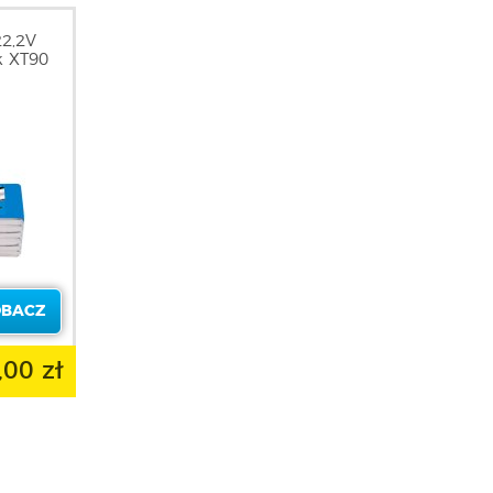
2,2V
k XT90
OBACZ
,00 zł