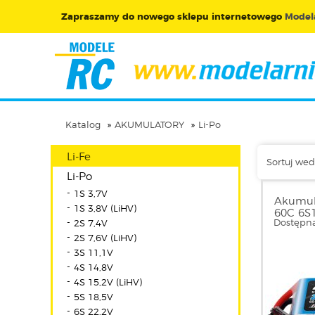
Zapraszamy do nowego sklepu internetowego
Modela
Katalog
AKUMULATORY
Li-Po
Li-Fe
Sortuj wed
Li-Po
1S 3,7V
Akumul
1S 3,8V (LiHV)
60C 6S1
Dostępna
2S 7,4V
GEA376
2S 7,6V (LiHV)
3S 11,1V
4S 14,8V
4S 15,2V (LiHV)
5S 18,5V
6S 22,2V