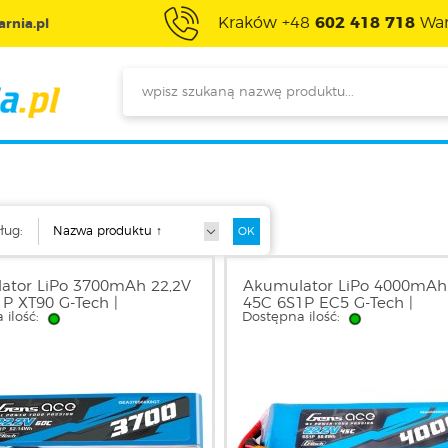
Kraków +48
602 418 718
War
rnia.pl
ług:
ator LiPo 3700mAh 22,2V
Akumulator LiPo 4000mAh
P XT90 G-Tech |
45C 6S1P EC5 G-Tech |
 ilość:
Dostępna ilość:
S60X9GT GENS ACE
GEA406S45E5GT GENS AC