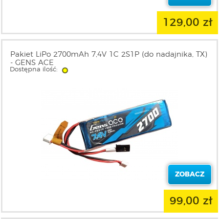
129,00 zł
Pakiet LiPo 2700mAh 7,4V 1C 2S1P (do nadajnika, TX)
- GENS ACE
Dostępna ilość:
ZOBACZ
99,00 zł