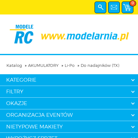
0
Katalog
AKUMULATORY
Li-Po
Do nadajników (TX)
KATEGORIE
FILTRY
OKAZJE
ORGANIZACJA EVENTÓW
NIETYPOWE MAKIETY