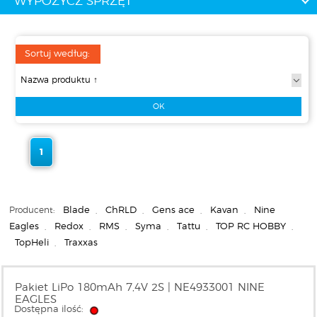
WYPOŻYCZ SPRZĘT
Sortuj według:
1
Producent:
Blade
,
ChRLD
,
Gens ace
,
Kavan
,
Nine
Eagles
,
Redox
,
RMS
,
Syma
,
Tattu
,
TOP RC HOBBY
,
TopHeli
,
Traxxas
Pakiet LiPo 180mAh 7,4V 2S | NE4933001 NINE
EAGLES
Dostępna ilość: