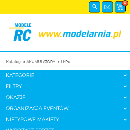
0
Katalog
AKUMULATORY
Li-Po
KATEGORIE
FILTRY
OKAZJE
ORGANIZACJA EVENTÓW
NIETYPOWE MAKIETY