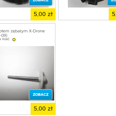
ZOBACZ
Z
5,00 zł
5
kołem zębatym X-Drone
-09)
 ilość:
ZOBACZ
5,00 zł