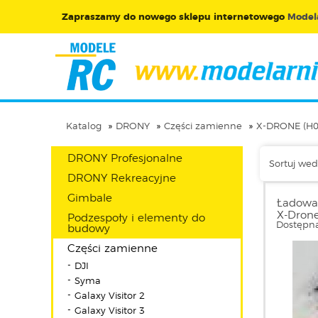
Zapraszamy do nowego sklepu internetowego
Modela
Katalog
DRONY
Części zamienne
X-DRONE (H
DRONY Profesjonalne
Sortuj wed
DRONY Rekreacyjne
Gimbale
Ładowa
X-Dron
Podzespoły i elementy do
Dostępna
budowy
Części zamienne
DJI
Syma
Galaxy Visitor 2
Galaxy Visitor 3