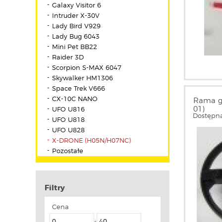
Galaxy Visitor 6
Intruder X-30V
Lady Bird V929
Lady Bug 6043
Mini Pet BB22
Raider 3D
Scorpion S-MAX 6047
Skywalker HM1306
Space Trek V666
CX-10C NANO
Rama g
01)
UFO U816
Dostępna
UFO U818
UFO U828
X-DRONE (H05N/H07NC)
Pozostałe
Filtry
Cena
-