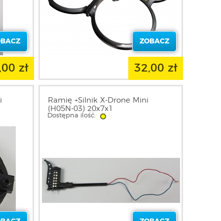
OBACZ
ZOBACZ
,00 zł
32,00 zł
i
Ramię +Silnik X-Drone Mini
(H05N-03) 20x7x1
Dostępna ilość: