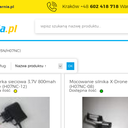
Kraków +48
602 418 718
War
rnia.pl
05N/H07NC)
ług:
rka sieciowa 3,7V 800mah
Mocowanie silnika X-Drone
e (H07NC-12)
(H07NC-08)
 ilość:
Dostępna ilość: