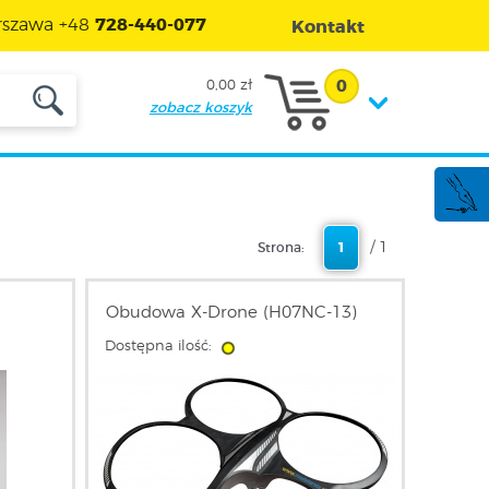
szawa +48
728-440-077
Kontakt
0
0,00 zł
zobacz koszyk
/ 1
Strona:
1
Obudowa X-Drone (H07NC-13)
Dostępna ilość: