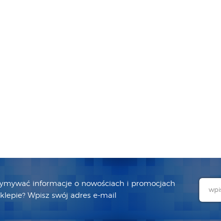
zymywać informacje o nowościach i promocjach
lepie? Wpisz swój adres e-mail