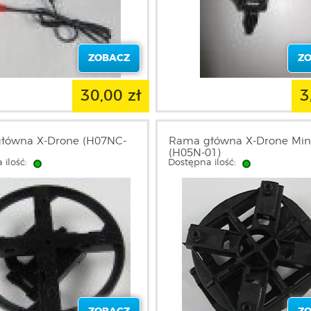
ZOBACZ
Z
30,00 zł
3
łówna X-Drone (H07NC-
Rama główna X-Drone Min
(H05N-01)
 ilość:
Dostępna ilość: