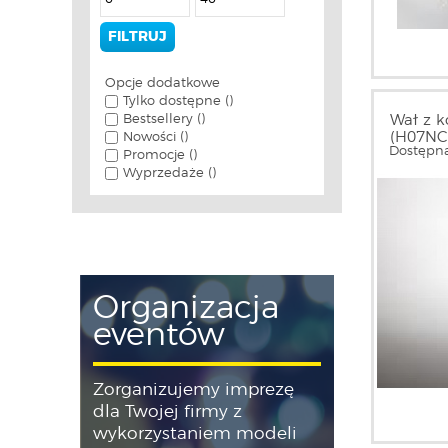
Opcje dodatkowe
Tylko dostępne ()
Wał z 
Bestsellery ()
(H07NC
Nowości ()
Dostępna
Promocje ()
Wyprzedaże ()
Organizacja
eventów
Zorganizujemy imprezę
dla Twojej firmy z
wykorzystaniem modeli