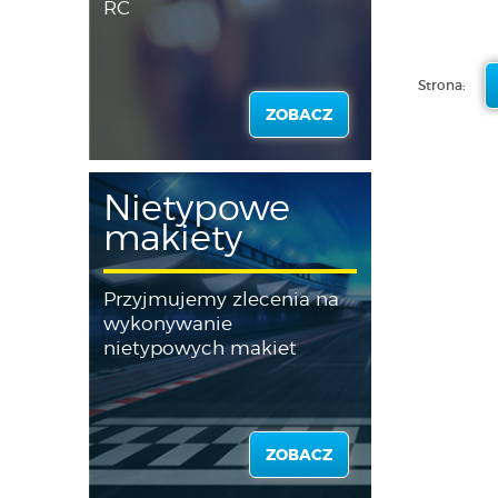
RC
Strona:
ZOBACZ
Nietypowe
makiety
Przyjmujemy zlecenia na
wykonywanie
nietypowych makiet
ZOBACZ