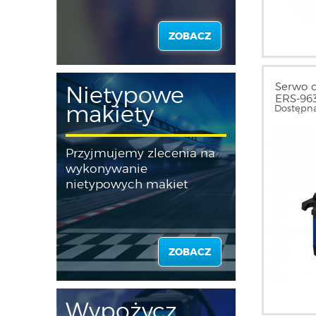
ZOBACZ
Serwo c
Nietypowe
ERS-96
makiety
Dostępna
Przyjmujemy zlecenia na
wykonywanie
nietypowych makiet
ZOBACZ
Wypożycz