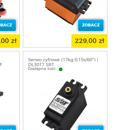
OBACZ
ZOBACZ
,00 zł
229,00 zł
Serwo cyfrowe (17kg-0,15s/60°) |
M
DL3017 SRT
Dostępna ilość: