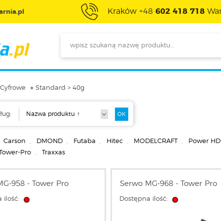
Kraków +48
602 418 718
War
rnia.pl
Cyfrowe
Standard > 40g
ług:
Carson
,
DMOND
,
Futaba
,
Hitec
,
MODELCRAFT
,
Power HD
Tower-Pro
,
Traxxas
G-958 - Tower Pro
Serwo MG-968 - Tower Pro
 ilość:
Dostępna ilość: