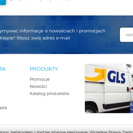
zymywać informacje o nowościach i promocjach
lepie? Wpisz swój adres e-mail
TA
PRODUKTY
Promocje
Nowości
Katalog produktów
asła
ny, helikoptery i łodzie zdalnie sterowane. Wszelkie Prawa Zastrz