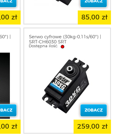
OBACZ
ZOBACZ
,00 zł
85,00 zł
0°) |
Serwo cyfrowe (30kg-0,11s/60°) |
SRT-CH6030 SRT
Dostępna ilość:
OBACZ
ZOBACZ
,00 zł
259,00 zł