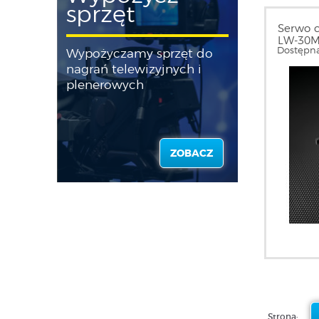
sprzęt
Serwo c
LW-30
Dostępna
Wypożyczamy sprzęt do
nagrań telewizyjnych i
plenerowych
ZOBACZ
Strona: