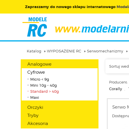
Zapraszamy do nowego sklepu internetowego
Modela
Katalog
WYPOSAŻENIE RC
Serwomechanizmy
Analogowe
Sortuj wed
Cyfrowe
Micro < 9g
Producent:
Mini 10g - 40g
Corally
,
Standard > 40g
Maxi
Serwo M
Orczyki
Tryby
Dostępna
Akcesoria