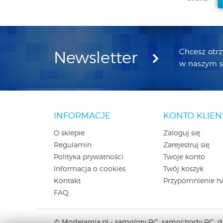
Chcesz otr
Newsletter
w naszym sk
INFORMACJE
KONTO KLIEN
O sklepie
Zaloguj się
Regulamin
Zarejestruj się
Polityka prywatności
Twoje konto
Informacja o cookies
Twój koszyk
Kontakt
Przypomnienie h
FAQ
© Modelarnia.pl - samoloty RC, samochody RC, dro