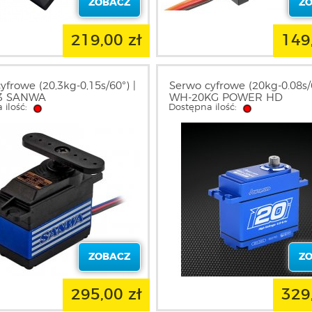
ZOBACZ
Z
219,00 zł
149
yfrowe (20,3kg-0,15s/60°) |
Serwo cyfrowe (20kg-0.08s/6
3 SANWA
WH-20KG POWER HD
 ilość:
Dostępna ilość:
ZOBACZ
Z
295,00 zł
329