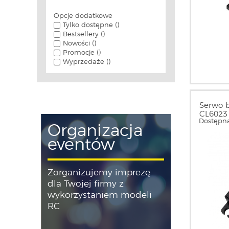
Opcje dodatkowe
Tylko dostępne ()
Bestsellery ()
Nowości ()
Promocje ()
Wyprzedaże ()
Serwo 
CL6023 
Dostępna
bezrdz
Organizacja
eventów
Zorganizujemy imprezę
dla Twojej firmy z
wykorzystaniem modeli
RC