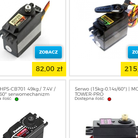
ZOBACZ
Z
82,00 zł
215
HPS-CB701 49kg./ 7,4V /
Serwo (15kg-0,14s/60°) | M
s/60° serwomechanizm
TOWER-PRO
 ilość:
Dostępna ilość: