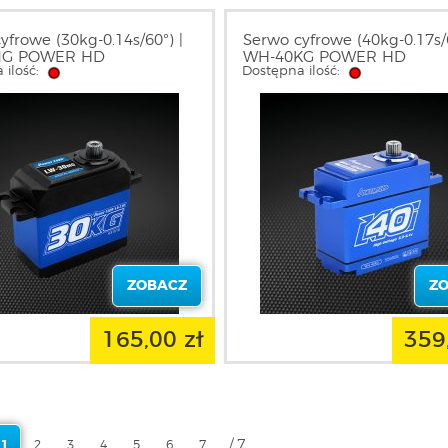
yfrowe (30kg-0.14s/60°) |
Serwo cyfrowe (40kg-0.17s/6
MG POWER HD
WH-40KG POWER HD
 ilość:
Dostępna ilość:
ZOBACZ
Z
165,00 zł
359
/ 7
1
2
3
4
5
6
7