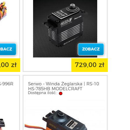
OBACZ
ZOBACZ
,00 zł
729,00 zł
G-996R
Serwo - Winda Żeglarska | RS-10
HS-785HB MODELCRAFT
Dostępna ilość: