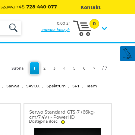
szawa +48
728-440-077
Kontakt
0
0,00 zł
zobacz koszyk
/ 7
Strona:
1
2
3
4
5
6
7
,
Sanwa
,
SAVOX
,
Spektrum
,
SRT
,
Team
Serwo Standard GTS-7 (66kg-
cm/7,4V) - PowerHD
Dostępna ilość: