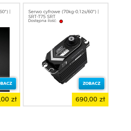
0°) |
Serwo cyfrowe (70kg-0,12s/60°) |
SRT-T75 SRT
Dostępna ilość:
OBACZ
ZOBACZ
,00 zł
690,00 zł