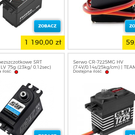
ZOBACZ
Z
1 190,00 zł
59
bezszczotkowe SRT
Serwo CR-7225MG HV
LV 75g (23kg/ 0,12sec)
(7.4V/0.14s/25kg/cm) | TEA
 ilość:
Dostępna ilość:
eniowe wodoodporne
CORALLY