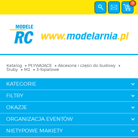
0
Katalog
PŁYWAJĄCE
Akcesoria i części do budowy
Śruby
M2
3-łopatowe
KATEGORIE
FILTRY
OKAZJE
ORGANIZACJA EVENTÓW
NIETYPOWE MAKIETY