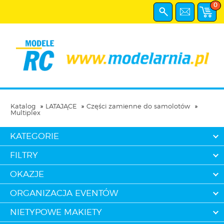
0
Katalog
LATAJĄCE
Części zamienne do samolotów
Multiplex
KATEGORIE
FILTRY
OKAZJE
ORGANIZACJA EVENTÓW
NIETYPOWE MAKIETY