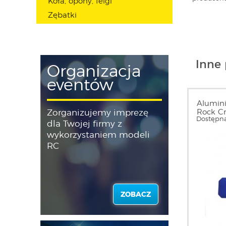
Koła, opony, felgi
Zębatki
Inne 
Organizacja
eventów
Alumin
Rock C
Zorganizujemy imprezę
Dostępna
dla Twojej firmy z
wykorzystaniem modeli
RC
ZOBACZ