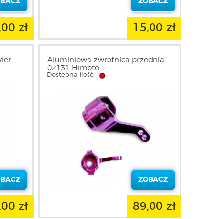
OBACZ
ZOBACZ
,00 zł
15,00 zł
ler
Aluminiowa zwrotnica przednia -
02131 Himoto
Dostępna ilość:
OBACZ
ZOBACZ
,00 zł
89,00 zł