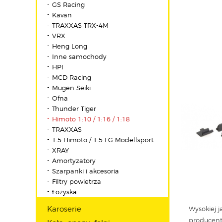
GS Racing
Kavan
TRAXXAS TRX-4M
VRX
Heng Long
Inne samochody
HPI
MCD Racing
Mugen Seiki
Ofna
Thunder Tiger
Himoto 1:10 / 1:16 / 1:18
TRAXXAS
1:5 Himoto / 1:5 FG Modellsport
XRAY
Amortyzatory
Szarpanki i akcesoria
Filtry powietrza
Łożyska
Karoserie
Wysokiej j
producent