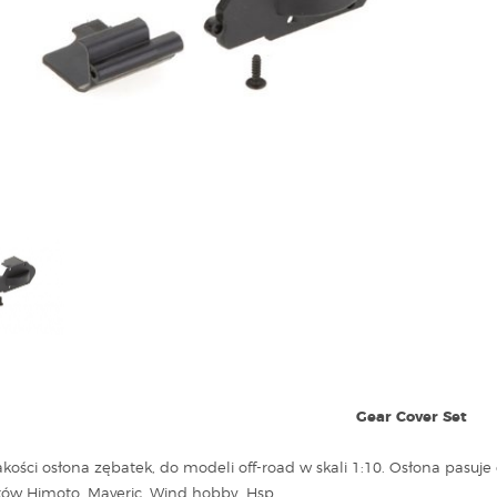
Gear Cover Set
akości osłona zębatek, do modeli off-road w skali 1:10. Osłona pasuje
ów Himoto, Maveric, Wind hobby, Hsp.