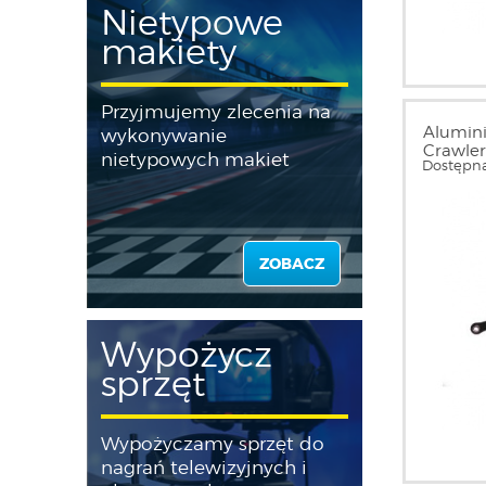
Nietypowe
makiety
Przyjmujemy zlecenia na
Alumin
wykonywanie
Crawler
nietypowych makiet
Dostępna
ZOBACZ
Wypożycz
sprzęt
Wypożyczamy sprzęt do
nagrań telewizyjnych i