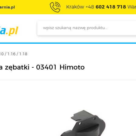
Kraków +48
602 418 718
War
rnia.pl
0 / 1:16 / 1:18
a zębatki - 03401 Himoto