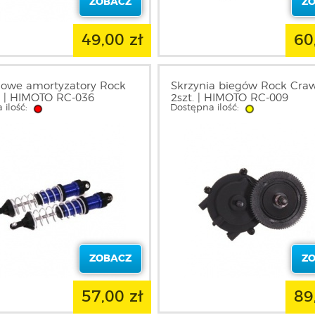
ZOBACZ
Z
49,00 zł
60
iowe amortyzatory Rock
Skrzynia biegów Rock Craw
 | HIMOTO RC-036
2szt. | HIMOTO RC-009
 ilość:
Dostępna ilość:
ZOBACZ
Z
57,00 zł
89