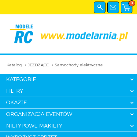
0
Katalog
JEŻDŻĄCE
Samochody elektryczne
KATEGORIE
FILTRY
OKAZJE
ORGANIZACJA EVENTÓW
NIETYPOWE MAKIETY