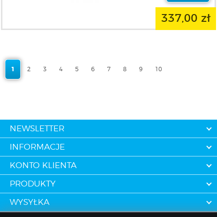
337,00 zł
1
2
3
4
5
6
7
8
9
10
NEWSLETTER
INFORMACJE
KONTO KLIENTA
PRODUKTY
WYSYŁKA