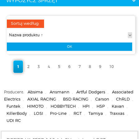
WYPOŻYCZ SPRZĘT
Sortuj według:
1
2
3
4
5
6
7
8
9
10
Producent:
Absima
,
Ansmann
,
Artful Dodgers
,
Associated
Electrics
,
AXIAL RACING
,
BSD RACING
,
Carson
,
ChRLD
,
Funtek
,
HIMOTO
,
HOBBYTECH
,
HPI
,
HSP
,
Kavan
,
KillerBody
,
LOSI
,
Pro-Line
,
RGT
,
Tamiya
,
Traxxas
,
UDI RC