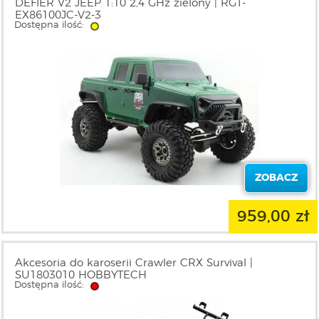
DEFIER V2 JEEP 1:10 2,4 GHz zielony | RGT-
EX86100JC-V2-3
Dostępna ilość:
ZOBACZ
959,00 zł
Akcesoria do karoserii Crawler CRX Survival |
SU1803010 HOBBYTECH
Dostępna ilość: