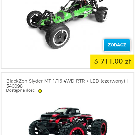
ZOBACZ
3 711,00 zł
BlackZon Slyder MT 1/16 4WD RTR + LED (czerwony) |
540098
Dostępna ilość: