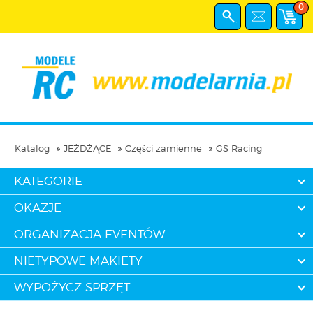
0
Katalog
JEŻDŻĄCE
Części zamienne
GS Racing
KATEGORIE
OKAZJE
ORGANIZACJA EVENTÓW
NIETYPOWE MAKIETY
WYPOŻYCZ SPRZĘT