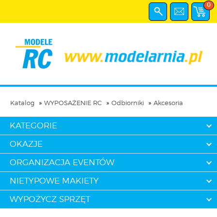
0
Katalog
WYPOSAŻENIE RC
Odbiorniki
Akcesoria
KATEGORIE
OKAZJE
ORGANIZACJA EVENTÓW
NIETYPOWE MAKIETY
WYPOŻYCZ SPRZĘT