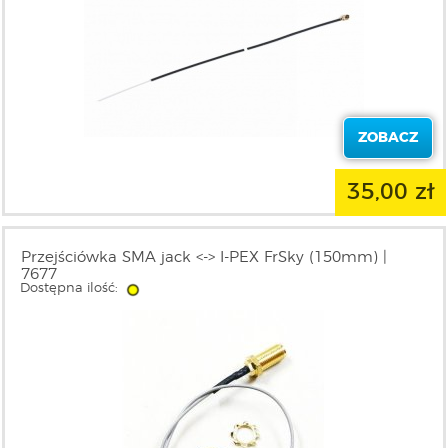
ZOBACZ
35,00 zł
Przejściówka SMA jack <-> I-PEX FrSky (150mm) |
7677
Dostępna ilość: