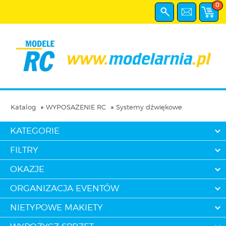
0
Katalog
WYPOSAŻENIE RC
Systemy dźwiękowe
KATEGORIE
FILTRY
OKAZJE
ORGANIZACJA EVENTÓW
NIETYPOWE MAKIETY