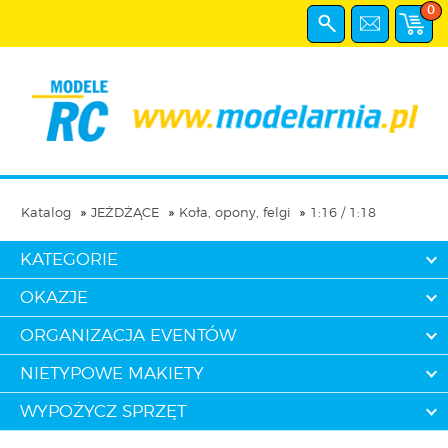
0
Katalog
JEŻDŻĄCE
Koła, opony, felgi
1:16 / 1:18
KATEGORIE
OKAZJE
ORGANIZACJA EVENTÓW
NIETYPOWE MAKIETY
WYPOŻYCZ SPRZĘT