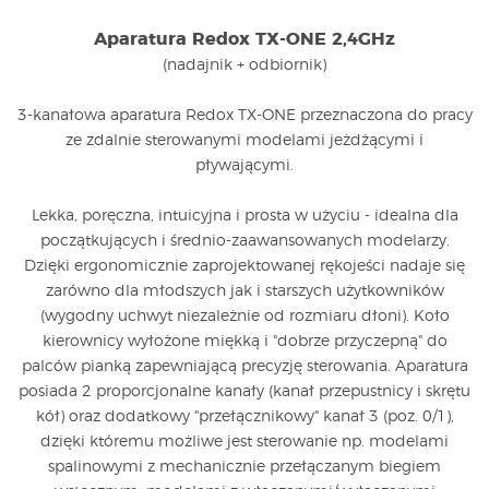
Aparatura Redox TX-ONE 2,4GHz
(nadajnik + odbiornik)
3-kanałowa aparatura Redox TX-ONE przeznaczona do pracy
ze zdalnie sterowanymi modelami jeżdżącymi i
pływającymi.
Lekka, poręczna, intuicyjna i prosta w użyciu - idealna dla
początkujących i średnio-zaawansowanych modelarzy.
Dzięki ergonomicznie zaprojektowanej rękojeści nadaje się
zarówno dla młodszych jak i starszych użytkowników
(wygodny uchwyt niezależnie od rozmiaru dłoni). Koło
kierownicy wyłożone miękką i "dobrze przyczepną" do
palców pianką zapewniającą precyzję sterowania.
Aparatura
posiada 2 proporcjonalne kanały (kanał przepustnicy i skrętu
kół) oraz dodatkowy "przełącznikowy" kanał 3 (poz. 0/1),
dzięki któremu możliwe jest sterowanie np. modelami
spalinowymi z mechanicznie przełączanym biegiem