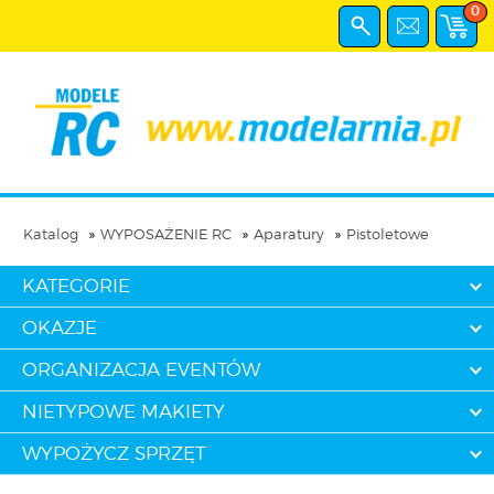
0
Katalog
WYPOSAŻENIE RC
Aparatury
Pistoletowe
KATEGORIE
OKAZJE
ORGANIZACJA EVENTÓW
NIETYPOWE MAKIETY
WYPOŻYCZ SPRZĘT