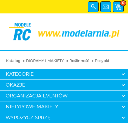
0
Katalog
DIORAMY I MAKIETY
Roślinność
Posypki
KATEGORIE
OKAZJE
ORGANIZACJA EVENTÓW
NIETYPOWE MAKIETY
WYPOŻYCZ SPRZĘT