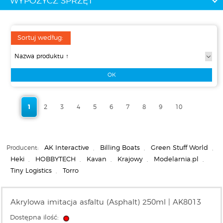
WYPOŻYCZ SPRZĘT
Sortuj według:
1
2
3
4
5
6
7
8
9
10
Producent:
AK Interactive
,
Billing Boats
,
Green Stuff World
,
Heki
,
HOBBYTECH
,
Kavan
,
Krajowy
,
Modelarnia.pl
,
Tiny Logistics
,
Torro
Akrylowa imitacja asfaltu (Asphalt) 250ml | AK8013
Dostępna ilość: