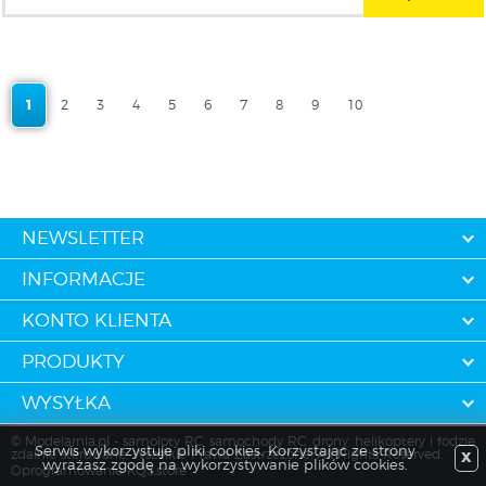
1
2
3
4
5
6
7
8
9
10
NEWSLETTER
INFORMACJE
KONTO KLIENTA
PRODUKTY
WYSYŁKA
© Modelarnia.pl - samoloty RC, samochody RC, drony, helikoptery i łodzie
Serwis wykorzystuje pliki cookies. Korzystając ze strony
zdalnie sterowane. Wszelkie Prawa Zastrzeżone. All Rights Reserved.
X
wyrażasz zgodę na wykorzystywanie plików cookies.
Oprogramowanie KQS.store