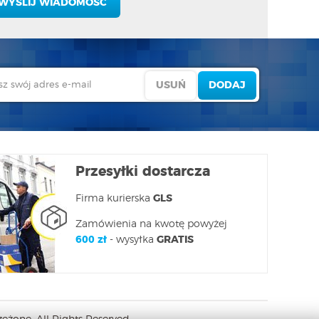
Przesyłki dostarcza
Firma kurierska
GLS
Zamówienia na kwotę powyżej
600 zł
- wysyłka
GRATIS