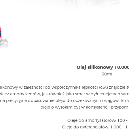
Olej silikonowy 10.00
50ml
silikonowy w zależności od współczynnika lepkości (cSt) znajdzi
iacz amortyzatorów, jak również jako smar w dyferencjałach s
na precyzyjne dopasowanie oleju do oczekiwanych osiągów. Im wy
oleje o wysokim cSt w konsystencji przypomin
Oleje do amortyzatorów: 100 -
Oleje do dyferencjałów: 1.000 - 