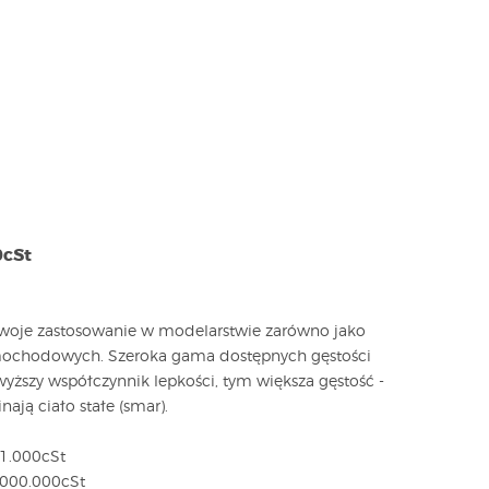
0cSt
e swoje zastosowanie w modelarstwie zarówno jako
amochodowych. Szeroka gama dostępnych gęstości
ższy współczynnik lepkości, tym większa gęstość -
ają ciało stałe (smar).
 1.000cSt
1.000.000cSt