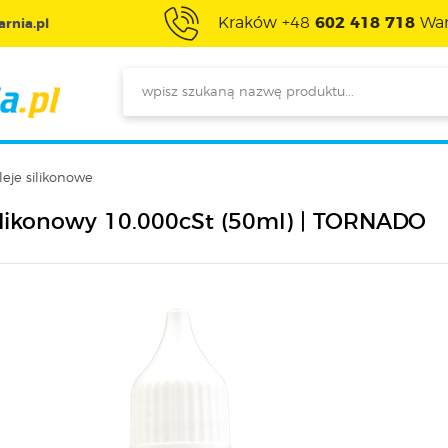
Kraków +48
602 418 718
War
rnia.pl
leje silikonowe
silikonowy 10.000cSt (50ml) | TORNADO