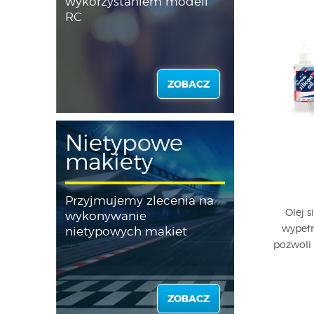
wykorzystaniem modeli
RC
ZOBACZ
Nietypowe
makiety
Przyjmujemy zlecenia na
Olej 
wykonywanie
wypełn
nietypowych makiet
pozwoli 
ZOBACZ