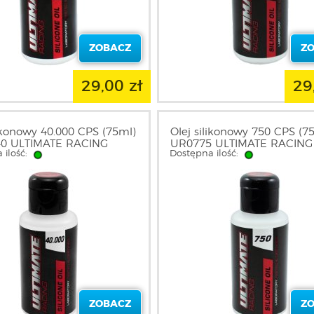
ZOBACZ
Z
29,00 zł
29
likonowy 40.000 CPS (75ml)
Olej silikonowy 750 CPS (75
40 ULTIMATE RACING
UR0775 ULTIMATE RACING
 ilość:
Dostępna ilość:
ZOBACZ
Z