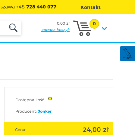
szawa +48
728 440 077
Kontakt
0
0,00 zł
zobacz koszyk
Dostępna ilość:
Producent:
Jonker
24,00 zł
Cena: