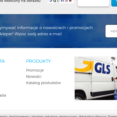
od widoczny na obrazku:
zymywać informacje o nowościach i promocjach
lepie? Wpisz swój adres e-mail
TA
PRODUKTY
Promocje
Nowości
Katalog produktów
asła