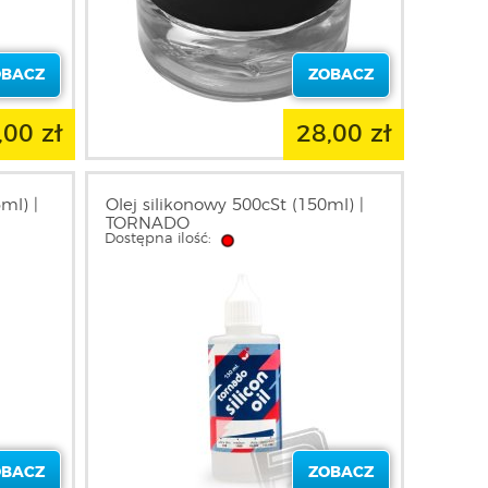
OBACZ
ZOBACZ
,00 zł
28,00 zł
ml) |
Olej silikonowy 500cSt (150ml) |
TORNADO
Dostępna ilość:
OBACZ
ZOBACZ