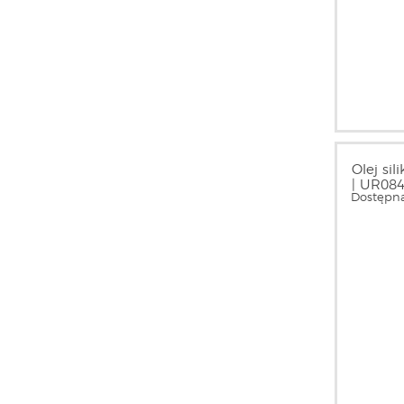
Olej si
| UR08
Dostępna