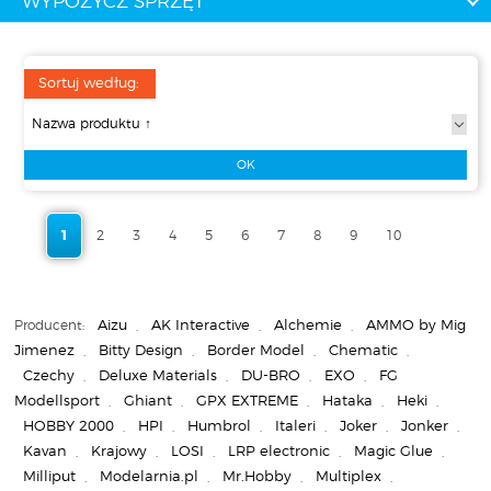
WYPOŻYCZ SPRZĘT
Sortuj według:
1
2
3
4
5
6
7
8
9
10
Producent:
Aizu
,
AK Interactive
,
Alchemie
,
AMMO by Mig
Jimenez
,
Bitty Design
,
Border Model
,
Chematic
,
Czechy
,
Deluxe Materials
,
DU-BRO
,
EXO
,
FG
Modellsport
,
Ghiant
,
GPX EXTREME
,
Hataka
,
Heki
,
HOBBY 2000
,
HPI
,
Humbrol
,
Italeri
,
Joker
,
Jonker
,
Kavan
,
Krajowy
,
LOSI
,
LRP electronic
,
Magic Glue
,
Milliput
,
Modelarnia.pl
,
Mr.Hobby
,
Multiplex
,