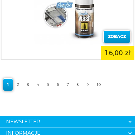
ZOBACZ
16,00 zł
1
2
3
4
5
6
7
8
9
10
NEWSLETTER
INFORMACJE