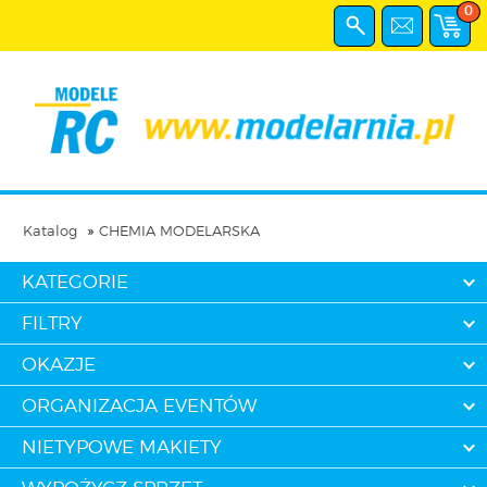
0
Katalog
CHEMIA MODELARSKA
KATEGORIE
FILTRY
OKAZJE
ORGANIZACJA EVENTÓW
NIETYPOWE MAKIETY