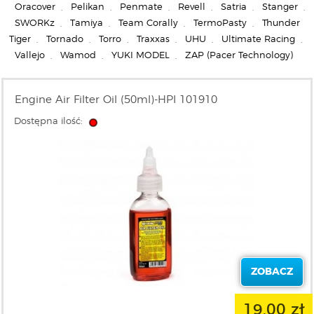
Oracover
,
Pelikan
,
Penmate
,
Revell
,
Satria
,
Stanger
,
SWORKz
,
Tamiya
,
Team Corally
,
TermoPasty
,
Thunder
Tiger
,
Tornado
,
Torro
,
Traxxas
,
UHU
,
Ultimate Racing
,
Vallejo
,
Wamod
,
YUKI MODEL
,
ZAP (Pacer Technology)
Engine Air Filter Oil (50ml)-HPI 101910
Dostępna ilość:
ZOBACZ
19,00 zł