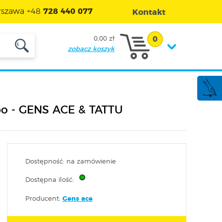
szawa +48
728 440 077
Kontakt
0
0,00 zł
zobacz koszyk
po - GENS ACE & TATTU
Dostępność: na zamówienie
Dostępna ilość:
Producent:
Gens ace