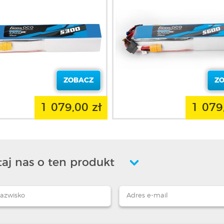
ZOBACZ
Z
1 079,00 zł
1 079
aj nas o ten produkt