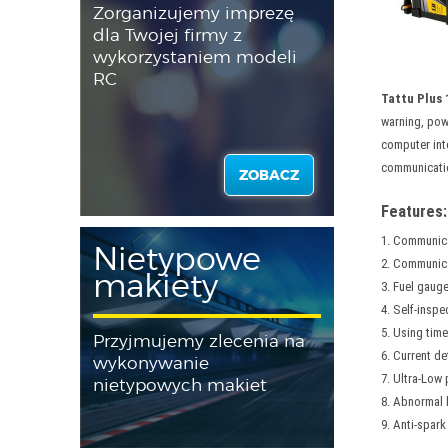
Zorganizujemy imprezę
dla Twojej firmy z
wykorzystaniem modeli
RC
Tattu Plus 
warning, pow
computer int
communicati
ZOBACZ
Features:
1. Communic
Nietypowe
2. Communica
makiety
3. Fuel gaug
4. Self-inspe
5. Using time
Przyjmujemy zlecenia na
6. Current de
wykonywanie
7. Ultra-Low
nietypowych makiet
8. Abnormal 
9. Anti-spark