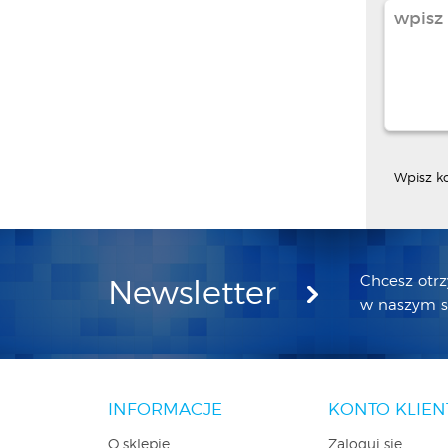
Wpisz k
Chcesz otr
Newsletter
w naszym sk
INFORMACJE
KONTO KLIEN
O sklepie
Zaloguj się