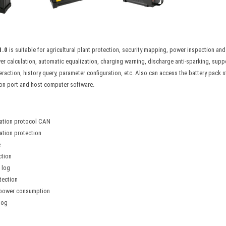
1.0
is suitable for agricultural plant protection, security mapping, power inspection and
er calculation, automatic equalization, charging warning, discharge anti-sparking, supp
eraction, history query, parameter configuration, etc. Also can access the battery pac
on port and host computer software.
ation protocol CAN
tion protection
e
ction
 log
tection
 power consumption
log