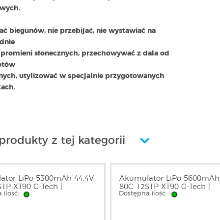
wych.
ać biegunów, nie przebijać, nie wystawiać na
dnie
e promieni słonecznych, przechowywać z dala od
otów
nych, utylizować w specjalnie przygotowanych
ach.
produkty z tej kategorii
ator LiPo 5300mAh 44,4V
Akumulator LiPo 5600mAh
1P XT90 G-Tech |
80C 12S1P XT90 G-Tech |
 ilość:
Dostępna ilość:
2S60X9GT GENS ACE
GEA5612S80X9GTL GENS 