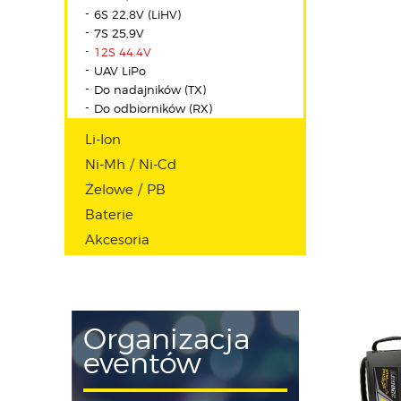
6S 22,8V (LiHV)
7S 25,9V
12S 44.4V
UAV LiPo
Do nadajników (TX)
Do odbiorników (RX)
Li-Ion
Ni-Mh / Ni-Cd
Żelowe / PB
Baterie
Akcesoria
Organizacja
eventów