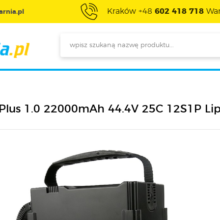
Kraków +48
602 418 718
War
rnia.pl
 Plus 1.0 22000mAh 44.4V 25C 12S1P Li