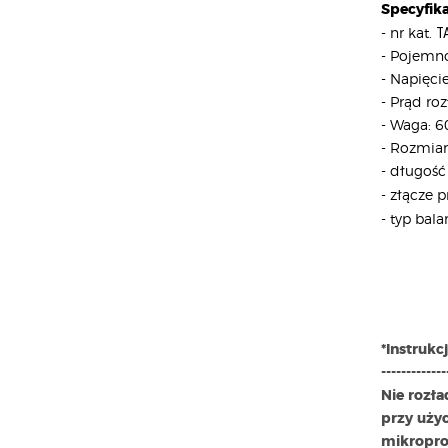
Specyfika
T
- nr kat.
-
Pojemn
-
Napięcie
-
Prąd ro
-
Waga: 6
-
Rozmiar
- długoś
- złącze
- typ bala
*Instrukc
-------------
Nie rozł
przy uży
mikropro