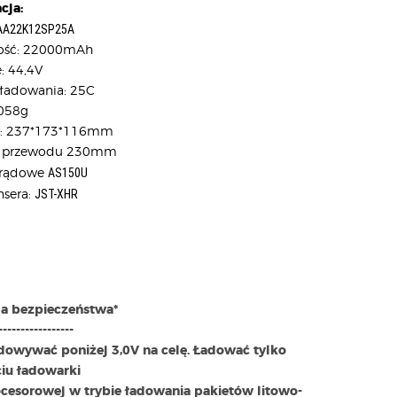
cja:
AA22K12SP25A
ość: 22000mAh
: 44,4V
zładowania: 25C
058g
:
237*173*116mm
ć przewodu 230mm
AS150U
 prądowe
JST-XHR
nsera:
ja bezpieczeństwa*
-----------------
adowywać poniżej 3,0V na celę. Ładować tylko
ciu ładowarki
cesorowej w trybie ładowania pakietów litowo-