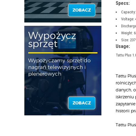
Specs:
ZOBACZ
Capacity
Voltage: 
Discharge
Weight: 
Wypożycz
Size: 23
sprzęt
Usage:
Tattu Plus 1.
Wypożyczamy sprzęt do
nagrań telewizyjnych i
plenerowych
Tattu Pl
rolniczyc
danych, o
iskrzeniu
ZOBACZ
zapytanie
historii
Tattu Pl