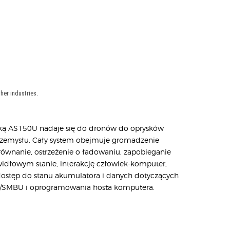
her industries.
zką AS150U nadaje się do dronów do oprysków
rzemysłu.
Cały system obejmuje gromadzenie
równanie, ostrzeżenie o ładowaniu, zapobieganie
idłowym stanie, interakcję człowiek-komputer,
dostęp
do
stanu akumulatora i danych dotyczących
N/SMBU i oprogramowania hosta komputera.