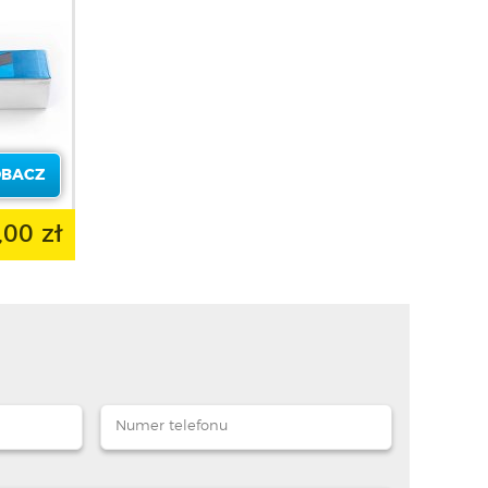
OBACZ
,00 zł