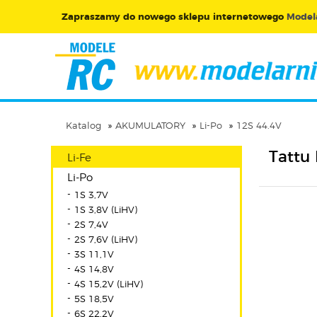
Zapraszamy do nowego sklepu internetowego
Modela
Katalog
AKUMULATORY
Li-Po
12S 44.4V
Tattu
Li-Fe
Li-Po
1S 3,7V
1S 3,8V (LiHV)
2S 7,4V
2S 7,6V (LiHV)
3S 11,1V
4S 14,8V
4S 15,2V (LiHV)
5S 18,5V
6S 22,2V