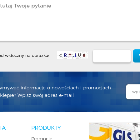
od widoczny na obrazku:
zymywać informacje o nowościach i promocjach
lepie? Wpisz swój adres e-mail
TA
PRODUKTY
Promocje