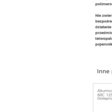
polimero
Nie zwier
bezpośre
działani
przedmi
łatwopal
pojemnik
Inne 
Akumul
60C 12S
Dostępna
GEA531