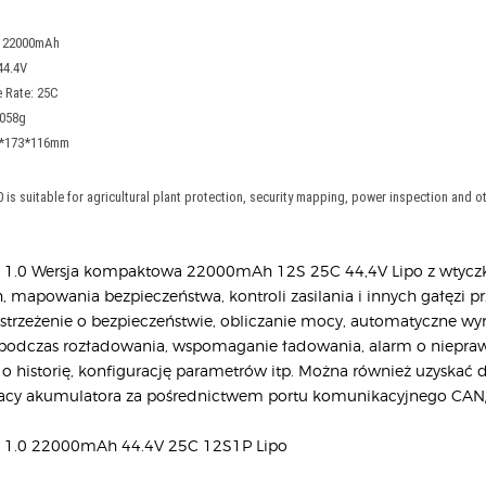
: 22000mAh
44.4V
 Rate: 25C
6058g
7*173*116mm
0 is suitable for agricultural plant protection, security mapping, power inspection and ot
us 1.0 Wersja kompaktowa 22000mAh 12S 25C 44,4V Lipo z wtyc
h, mapowania bezpieczeństwa, kontroli zasilania i innych gałęzi p
strzeżenie o bezpieczeństwie, obliczanie mocy, automatyczne wy
 podczas rozładowania, wspomaganie ładowania, alarm o niepraw
 o historię, konfigurację parametrów itp. Można również uzyskać 
 pracy akumulatora za pośrednictwem portu komunikacyjnego CA
us 1.0 22000mAh 44.4V 25C 12S1P Lipo