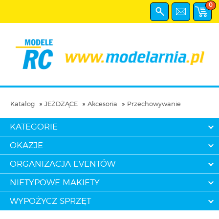
0
Katalog
JEŻDŻĄCE
Akcesoria
Przechowywanie
KATEGORIE
OKAZJE
ORGANIZACJA EVENTÓW
NIETYPOWE MAKIETY
WYPOŻYCZ SPRZĘT