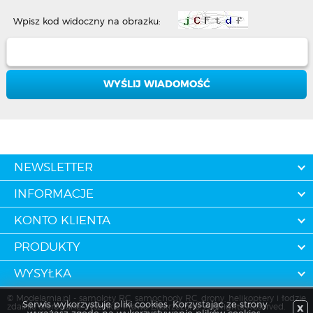
Wpisz kod widoczny na obrazku:
NEWSLETTER
INFORMACJE
KONTO KLIENTA
PRODUKTY
WYSYŁKA
© Modelarnia.pl - samoloty RC, samochody RC, drony, helikoptery i łodzie
Serwis wykorzystuje pliki cookies. Korzystając ze strony
zdalnie sterowane. Wszelkie Prawa Zastrzeżone. All Rights Reserved.
X