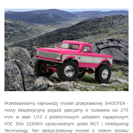
Przedstawiamy najnowszy model przeprawowy SHOOTER -
nowy ekspedycyjny pojazd specjalny o rozstawie osi 275
mm w skali 1/10 z przełomowym układem napędowym
FOC 30A 2200KV opracowanym przez RGT i Hobbywing
Technology. Ten bezszczotkowy model o niskim środku