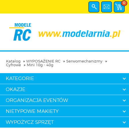
0
Katalog
WYPOSAŻENIE RC
Serwomechanizmy
Cyfrowe
Mini 10g - 40g
KATEGORIE
OKAZJE
ORGANIZACJA EVENTÓW
NIETYPOWE MAKIETY
WYPOŻYCZ SPRZĘT