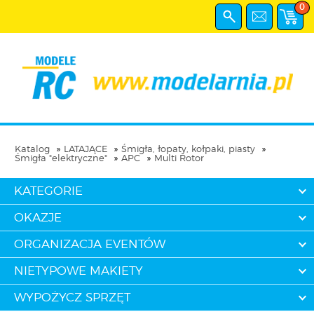
0
Katalog
LATAJĄCE
Śmigła, łopaty, kołpaki, piasty
Śmigła "elektryczne"
APC
Multi Rotor
KATEGORIE
OKAZJE
ORGANIZACJA EVENTÓW
NIETYPOWE MAKIETY
WYPOŻYCZ SPRZĘT