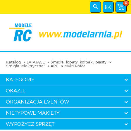
0
Katalog
LATAJĄCE
Śmigła, łopaty, kołpaki, piasty
Śmigła "elektryczne"
APC
Multi Rotor
KATEGORIE
OKAZJE
ORGANIZACJA EVENTÓW
NIETYPOWE MAKIETY
WYPOŻYCZ SPRZĘT