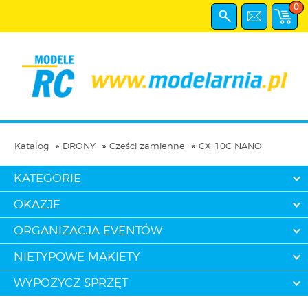
0
Katalog
DRONY
Części zamienne
CX-10C NANO
KATEGORIE
OKAZJE
ORGANIZACJA EVENTÓW
NIETYPOWE MAKIETY
WYPOŻYCZ SPRZĘT