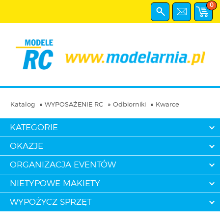
0
Katalog
WYPOSAŻENIE RC
Odbiorniki
Kwarce
KATEGORIE
OKAZJE
ORGANIZACJA EVENTÓW
NIETYPOWE MAKIETY
WYPOŻYCZ SPRZĘT