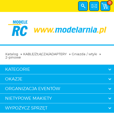
0
Katalog
KABLE/ZŁĄCZA/ADAPTERY
Gniazda / wtyki
2-pinowe
KATEGORIE
OKAZJE
ORGANIZACJA EVENTÓW
NIETYPOWE MAKIETY
WYPOŻYCZ SPRZĘT