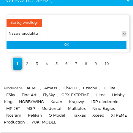
WYPOŻYCZ SPRZĘT
Sortuj według:
1
2
3
4
5
6
7
8
9
10
Producent:
ACME
,
Amass
,
ChRLD
,
Czechy
,
E-Flite
,
ESky
,
Fine Art
,
FlySky
,
GPX EXTREME
,
Hitec
,
Hobby
King
,
HOBBYWING
,
Kavan
,
Krajowy
,
LRP electronic
,
MP JET
,
MSP
,
Muldental
,
Multiplex
,
Nine Eagles
,
Nosram
,
Pelikan
,
Q Model
,
Traxxas
,
Xceed
,
XTREME
Production
,
YUKI MODEL