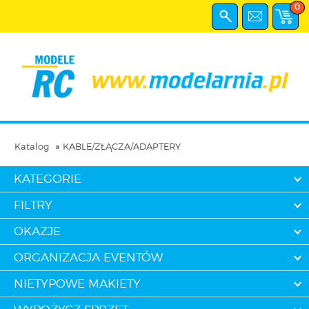
0
Katalog
KABLE/ZŁĄCZA/ADAPTERY
KATEGORIE
FILTRY
OKAZJE
ORGANIZACJA EVENTÓW
NIETYPOWE MAKIETY