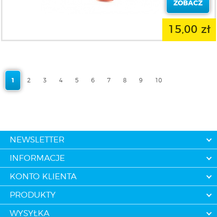
ZOBACZ
15,00 zł
1
2
3
4
5
6
7
8
9
10
NEWSLETTER
INFORMACJE
KONTO KLIENTA
PRODUKTY
WYSYŁKA