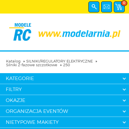
0
Katalog
SILNIKI/REGULATORY ELEKTRYCZNE
Silniki 2-fazowe szczotkowe
250
KATEGORIE
FILTRY
OKAZJE
ORGANIZACJA EVENTÓW
NIETYPOWE MAKIETY