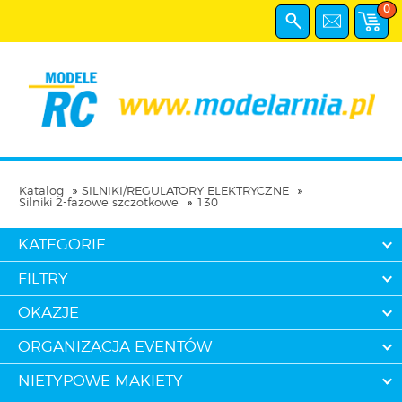
0
Katalog
SILNIKI/REGULATORY ELEKTRYCZNE
Silniki 2-fazowe szczotkowe
130
KATEGORIE
FILTRY
OKAZJE
ORGANIZACJA EVENTÓW
NIETYPOWE MAKIETY