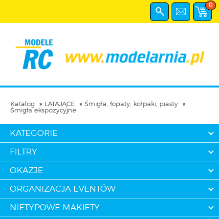
0
Katalog
LATAJĄCE
Śmigła, łopaty, kołpaki, piasty
Śmigła ekspozycyjne
KATEGORIE
FILTRY
OKAZJE
ORGANIZACJA EVENTÓW
NIETYPOWE MAKIETY