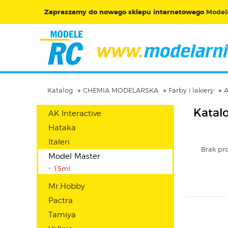
Zapraszamy do nowego sklepu internetowego
Modela
Katalog
CHEMIA MODELARSKA
Farby i lakiery
A
Katal
AK Interactive
Hataka
Italeri
Brak pr
Model Master
15ml
Mr.Hobby
Pactra
Tamiya