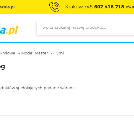
Kraków +48
602 418 718
War
rnia.pl
krylowe
Model Master
15ml
og
oduktów spełniających podane warunki