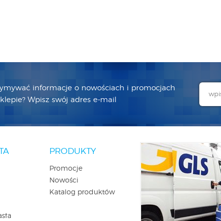
zymywać informacje o nowościach i promocjach
lepie? Wpisz swój adres e-mail
TA
PRODUKTY
Promocje
Nowości
Katalog produktów
asła