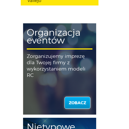
Vallejo
Organizacja
eventów
Zorganizujemy imprezę
dla Twojej firmy z
wykorzystaniem modeli
RC
ZOBACZ
Nietypowe