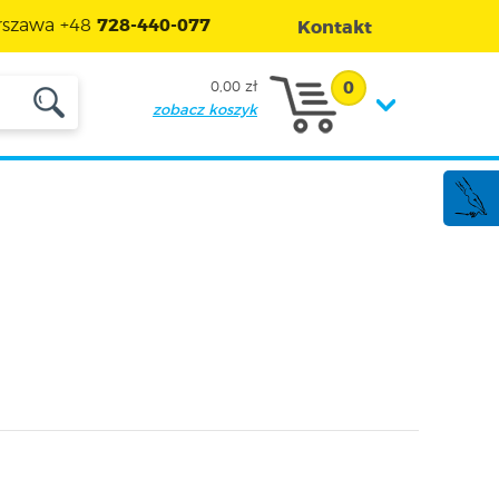
szawa +48
728-440-077
Kontakt
0
0,00 zł
zobacz koszyk