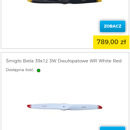
ZOBACZ
789,00 zł
Śmigło Biela 39x12 3W Dwułopatowe WR White Red
Dostępna ilość: