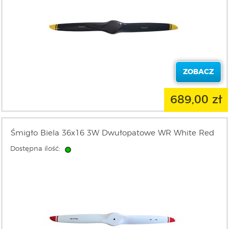
ZOBACZ
689,00 zł
Śmigło Biela 36x16 3W Dwułopatowe WR White Red
Dostępna ilość: