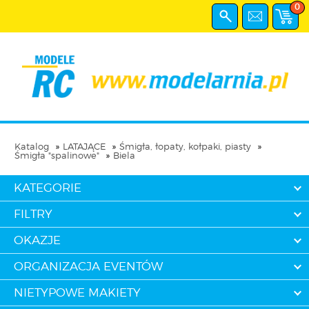
0
Katalog
LATAJĄCE
Śmigła, łopaty, kołpaki, piasty
Śmigła "spalinowe"
Biela
KATEGORIE
FILTRY
OKAZJE
ORGANIZACJA EVENTÓW
NIETYPOWE MAKIETY