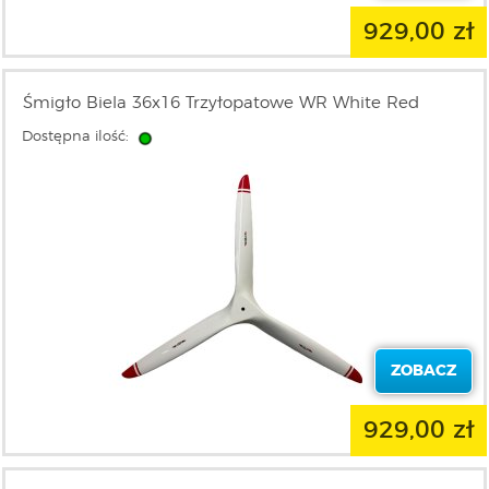
929,00 zł
Śmigło Biela 36x16 Trzyłopatowe WR White Red
Dostępna ilość:
ZOBACZ
929,00 zł